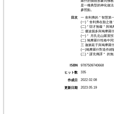
羅什的個體形象同佛教
是一種典型的神化做法
參照點。
目次
一 舍利弗的＂智慧第一
(一) " 舍利弗在胎之徵
(二)＂辯才無礙＂與鳩
二 優波掘多與鳩摩羅什
(一)＂ 月氏北山羅漢
(二) 鳩摩羅什性格中
三 迦旃延子與鳩摩羅什
(一)鳩摩羅什對造作經
(二)＂謬充傳譯＂ 的無
ISBN
9787509740668
335
ヒット数
2022.02.08
作成日
2023.05.19
更新日期