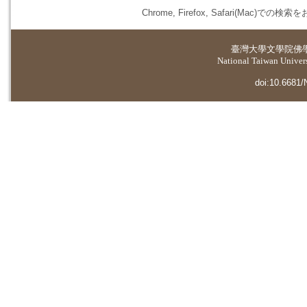
Chrome, Firefox, Safari(
臺灣大學
文學院佛
National Taiwan Universi
doi:10.6681