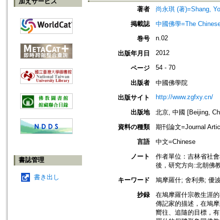
加えサービス
著者
尚永琪 (著)=Shang, Yong
掲載誌
中國佛學=The Chinese B
n.02
巻号
2012
出版年月日
54 - 70
ページ
出版者
中國佛學院
http://www.zgfxy.cn/
出版サイト
出版地
北京, 中國 [Beijing, Ch
資料の種類
期刊論文=Journal Artic
言語
中文=Chinese
ノート
作者單位：吉林省社會
書誌管理
後，研究方向:北朝佛
書き出し
キーワード
鳩摩羅什; 舍利弗; 優
抄録
在鳩摩羅什宗教生涯的
傳記家的描述，在鳩摩
嚮往、追隨的目標，有