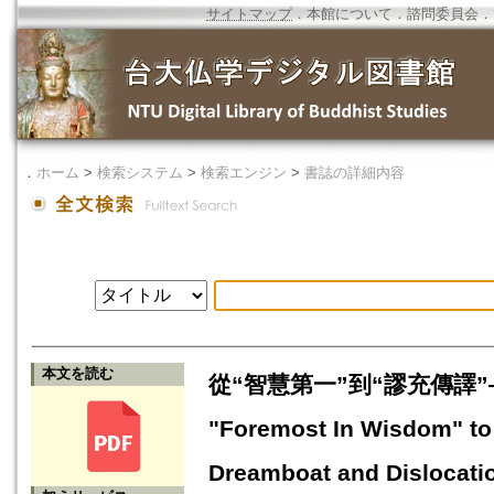
サイトマップ
．
本館について
．
諮問委員会
．
．
ホーム
>
検索システム
>
検索エンジン
>
書誌の詳細内容
本文を読む
從“智慧第一”到“謬充傳譯
"Foremost In Wisdom" to 
Dreamboat and Dislocation