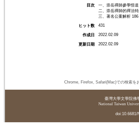
目次
一、崇岳禪師參學悟道因
二、崇岳禪師的禪法特點
三、著名公案解析 186
431
ヒット数
2022.02.09
作成日
2022.02.09
更新日期
Chrome, Firefox, Safari(
臺灣大學
文學院佛
National Taiwan Universi
doi:10.6681