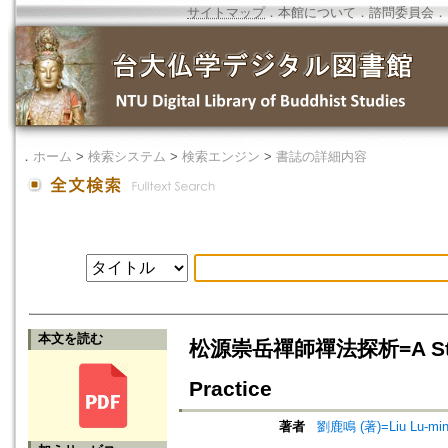
サイトマップ
．
本館について
．
諮問委員会
．
．
ホーム
>
検索システム
>
検索エンジン
>
書誌の詳細内容
本文を読む
松源崇岳禪師禪法探析=A Study 
Practice
著者
劉鹿鳴 (著)=Liu Lu-ming