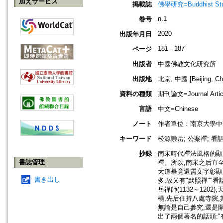
加えサービス
掲載誌
佛學研究=Buddhist Studi
n.1
巻号
2020
出版年月日
181 - 187
ページ
出版者
中國佛教文化研究所
出版地
北京, 中國 [Beijing, Ch
資料の種類
期刊論文=Journal Artic
言語
中文=Chinese
ノート
作者單位：南京大學中
キーワード
松源崇岳; 公案禪; 看
抄録
南宋時代禪法風格的顯
書誌管理
禪。所以,南宋之后直
大道畢竟還需文字彰顯
書き出し
多,故又有"默照禪"
岳禪師(1132～120
橫,先后住持八處寺院
無論是自己參究,還是
出了兩個著名的話頭:"