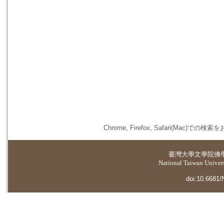
Chrome, Firefox, Safari(
臺灣大學
文學院佛
National Taiwan Universi
doi:10.6681