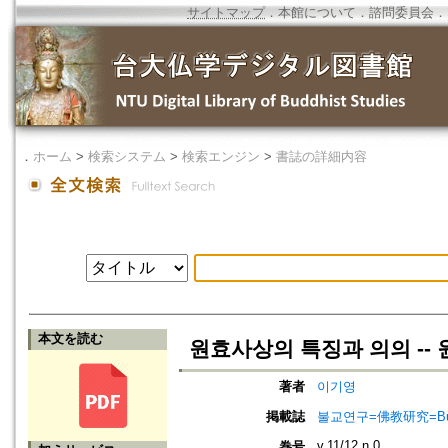
サイトマップ
．
本館について
．
諮問委員会
．
．
ホーム
>
検索システム
>
検索エンジン
>
書誌の詳細内容
本文を読む
원효사상의 특징과 의의 --
著者
이기영
掲載誌
불교연구=佛教研究=Bulg
v.11/12 n.0
巻号