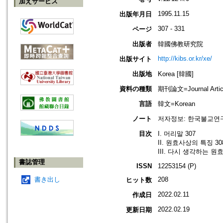
加えサービス
1995.11.15
出版年月日
307 - 331
ページ
出版者
韓國佛教研究院
http://kibs.or.kr/xe/
出版サイト
出版地
Korea [韓國]
資料の種類
期刊論文=Journal Artic
言語
韓文=Korean
ノート
저자정보: 한국불교연
目次
I. 머리말 307
II. 원효사상의 특징 30
III. 다시 생각하는 원
書誌管理
ISSN
12253154 (P)
書き出し
208
ヒット数
2022.02.11
作成日
2022.02.19
更新日期