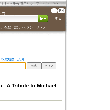
サイトの内容を引用する
．
ホームページへ
中
EN
ト内
｜
戻る
タル仏経
言語レッスン
リンク
．
．
．
検索履歴
．
説明
: A Tribute to Michael