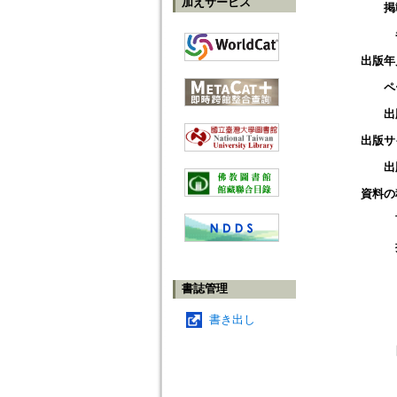
加えサービス
掲
出版年
ペ
出
出版サ
出
資料の
書誌管理
書き出し