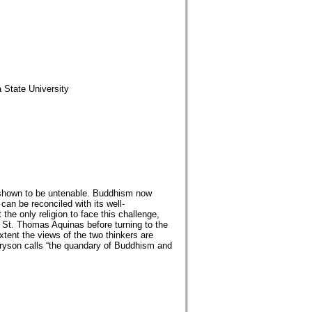
 State University
n shown to be untenable. Buddhism now
 can be reconciled with its well-
he only religion to face this challenge,
y St. Thomas Aquinas before turning to the
ent the views of the two thinkers are
ryson calls “the quandary of Buddhism and