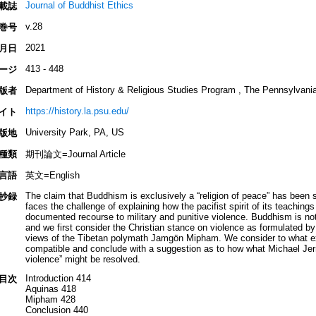
Journal of Buddhist Ethics
載誌
v.28
巻号
2021
月日
413 - 448
ージ
Department of History & Religious Studies Program , The Pennsylvania
版者
https://history.la.psu.edu/
イト
University Park, PA, US
版地
種類
期刊論文=Journal Article
言語
英文=English
The claim that Buddhism is exclusively a “religion of peace” has bee
抄録
faces the challenge of explaining how the pacifist spirit of its teachings
documented recourse to military and punitive violence. Buddhism is not t
and we first consider the Christian stance on violence as formulated b
views of the Tibetan polymath Jamgön Mipham. We consider to what ext
compatible and conclude with a suggestion as to how what Michael Jer
violence” might be resolved.
Introduction 414
目次
Aquinas 418
Mipham 428
Conclusion 440