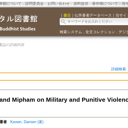
本館について
．
諮問委員会
．
お問い合わせ
．
資料提供
．
著作権について
．
当
｜
書目
｜
仏学著者データベース
｜
当サイ
検索システム
全文コレクション
デジ
．
．
書誌の詳細内容
詳細検索
and Mipham on Military and Punitive Violence
著者
Keown, Damien (著)