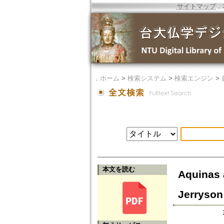
サイトマップ
．
．
ホーム
>
検索システム
>
検索エンジン
>
本文を読む
Aquinas 
Jerryson