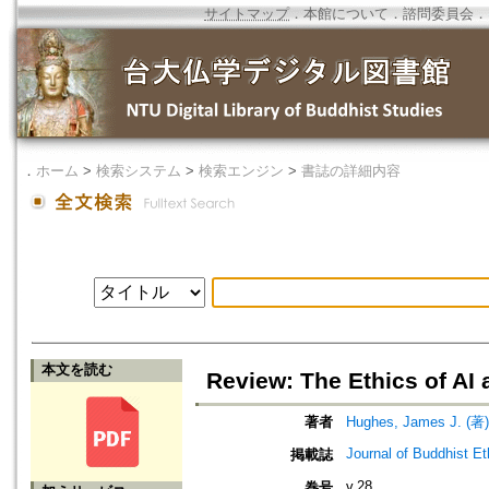
サイトマップ
．
本館について
．
諮問委員会
．
．
ホーム
>
検索システム
>
検索エンジン
>
書誌の詳細内容
本文を読む
Review: The Ethics of AI
著者
Hughes, James J. (著)
Journal of Buddhist Et
掲載誌
v.28
巻号