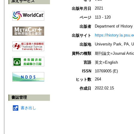
加えサービス
2021
出版年月日
113 - 120
ページ
Department of History
出版者
https://history.la.psu.e
出版サイト
University Park, PA, 
出版地
資料の種類
期刊論文=Journal Artic
言語
英文=English
ISSN
10769005 (E)
264
ヒット数
2022.02.15
作成日
書誌管理
書き出し