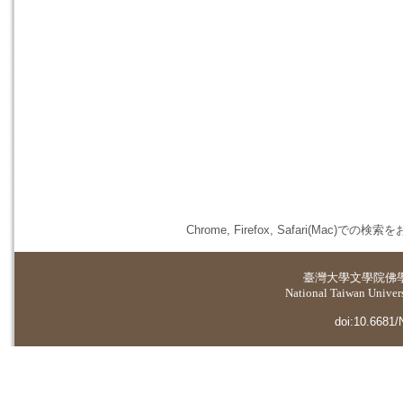
Chrome, Firefox, Safari(
臺灣大學
文學院佛
National Taiwan Universi
doi:10.6681