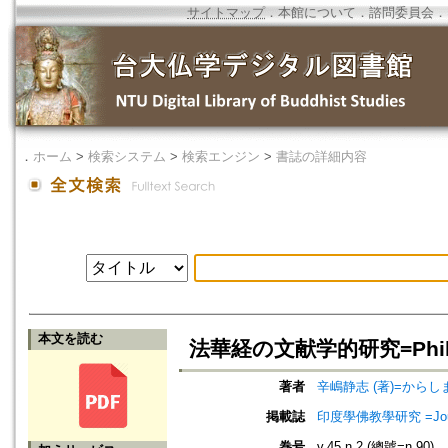
サイトマップ
．
本館について
．
諮問委員会
．
．
ホーム
>
検索システム
>
検索エンジン
>
書誌の詳細内容
本文を読む
法華経の文献学的研究=Philologi
著者
辛嶋静志 (著)=からしま
掲載誌
印度學佛教學研究 =Journal 
巻号
v.45 n.2 (總號=n.90)