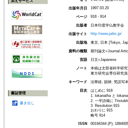
加えサービス
1997.03.20
出版年月日
918 - 914
ページ
出版者
日本印度学仏教学会
http://www.jaibs.jp/
出版サイト
出版地
東京, 日本 [Tokyo, Jap
資料の種類
期刊論文=Journal Artic
言語
日文=Japanese
ノート
本稿は文部省科学研究費
東方研究会専任研究員
キーワード
法華経; 韻律; 梵語写
目次
はじめに 918
書誌管理
1. lokanatha と lok
2. 一半詩偈に Tristubh
書き出し
3. Resolution 915
おわりに 915
略号 914
ISSN
00194344 (P); 1884005