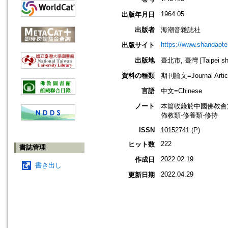
1964.05
出版年月日
出版者
海潮音雜誌社
https://www.shandaote
出版サイト
出版地
臺北市, 臺灣 [Taipei shi
資料の種類
期刊論文=Journal Artic
言語
中文=Chinese
ノート
本篇收錄於中國佛教會
佈教類-修養類-修持
ISSN
10152741 (P)
222
ヒット数
書誌管理
2022.02.19
作成日
書き出し
2022.04.29
更新日期