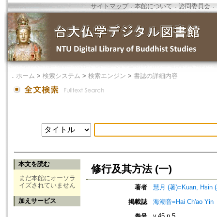
サイトマップ
．
本館について
．
諮問委員会
．
．
ホーム
>
検索システム
>
検索エンジン
>
書誌の詳細内容
本文を読む
修行及其方法 (一)
まだ本館にオーソラ
イズされていません
著者
慧月 (著)=Kuan, Hsin (
加えサービス
掲載誌
海潮音=Hai Ch'ao Yin
v.45 n.5
巻号