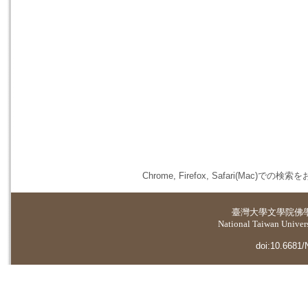
Chrome, Firefox, Safari(
臺灣大學
文學院佛
National Taiwan Universi
doi:10.6681