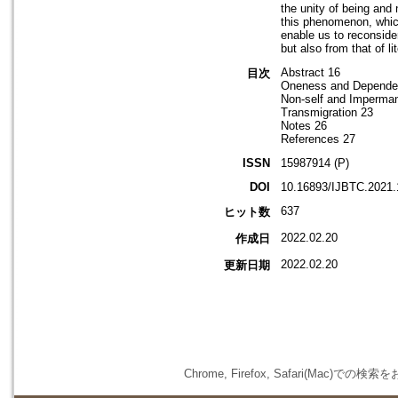
the unity of being and 
this phenomenon, which
enable us to reconside
but also from that of li
Abstract 16
目次
Oneness and Dependen
Non-self and Imperma
Transmigration 23
Notes 26
References 27
ISSN
15987914 (P)
DOI
10.16893/IJBTC.2021.
637
ヒット数
2022.02.20
作成日
2022.02.20
更新日期
Chrome, Firefox, Safari(