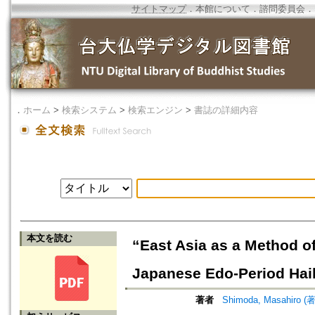
サイトマップ
．
本館について
．
諮問委員会
．
．
ホーム
>
検索システム
>
検索エンジン
>
書誌の詳細内容
本文を読む
“East Asia as a Method of 
Japanese Edo-Period Haik
著者
Shimoda, Masahiro (著