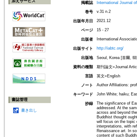
加えサービス
掲載誌
International Jour
v.31 n.2
巻号
2021.12
出版年月日
15 - 27
ページ
International Associat
出版者
http://iabtc.org/
出版サイト
出版地
Seoul, Korea [首爾, 
資料の種類
期刊論文=Journal Artic
言語
英文=English
Author Affiliations: pr
ノート
John White; haiku; East
キーワード
書誌管理
The significance of Eas
抄録
addressed. At the same
書き出し
across and beyond the
Buddhist thought ought
will focus on the topi
interpretations, with 
Renaissance art. In so 
content of such Buddhi