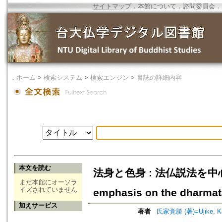
サイトマップ
．
本館について
．
諮問委員会
．
．
ホーム
>
検索システム
>
検索エンジン
>
書誌の詳細内容
本文を読む
法身と色身 : 法仏説法を中心に=On
まだ本館にオーソラ
イズされていません
emphasis on the dharma
加えサービス
著者
氏家覚勝 (著)=Ujike, Ka