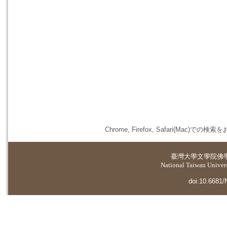
Chrome, Firefox, Safari(
臺灣大學
文學院佛
National Taiwan Universi
doi:10.6681