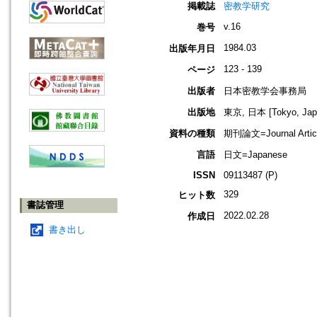
掲載誌
密教学研究
v.16
巻号
1984.03
出版年月日
123 - 139
ページ
出版者
日本密教学会事務局
出版地
東京, 日本 [Tokyo, Jap
資料の種類
期刊論文=Journal Artic
言語
日文=Japanese
ISSN
09113487 (P)
329
ヒット数
書誌管理
2022.02.28
作成日
書き出し