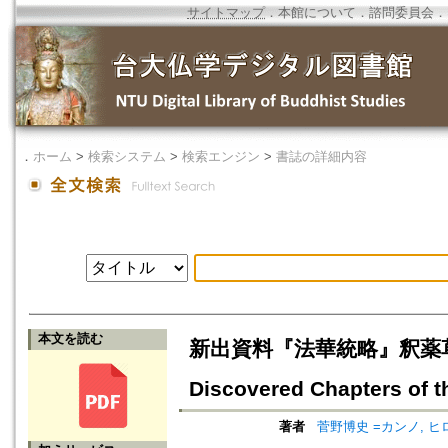
サイトマップ
．
本館について
．
諮問委員会
．
．
ホーム
>
検索システム
>
検索エンジン
>
書誌の詳細内容
本文を読む
新出資料『法華統略』釈薬草喩
Discovered Chapters of 
著者
菅野博史 =カンノ, ヒ