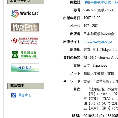
加えサービス
掲載誌
印度學佛教學研究 =Journal 
巻号
v.46 n.1 (總號=n.91)
1997.12.20
出版年月日
197 - 202
ページ
出版者
日本印度学仏教学会
http://www.jaibs.jp/
出版サイト
出版地
東京, 日本 [Tokyo, Jap
資料の種類
期刊論文=Journal Artic
言語
日文=Japanese
ノート
創価大学教授・文博
キーワード
吉蔵; 『法華統略』; 
書誌管理
目次
一『法華統略』の諸写本
二【宝】について 197
書き出し
三【京B】【京A】につ
四【大】について 201
五【東A】【東B】につ
ISSN
00194344 (P); 1884005