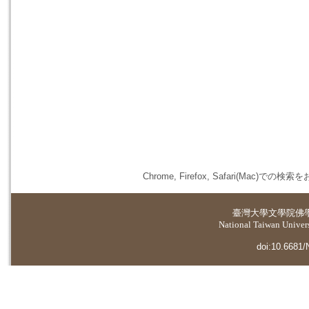
Chrome, Firefox, Safari(
臺灣大學
文學院佛
National Taiwan Universi
doi:10.6681