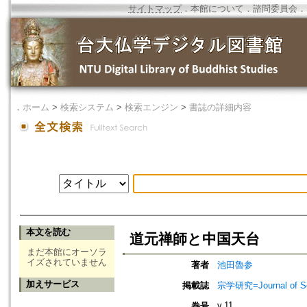
サイトマップ
．
本館について
．
諮問委員会
．
．
ホーム
>
検索システム
>
検索エンジン
>
書誌の詳細内容
本文を読む
道元禅師と中国天台
まだ本館にオーソラ
イズされていません
著者
池田魯参
加えサービス
掲載誌
宗学研究=Journal of Sot
v.11
巻号