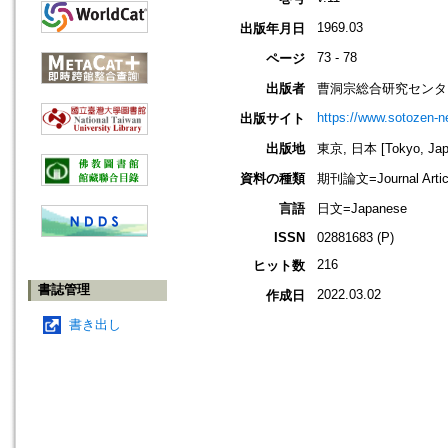
1969.03
出版年月日
73 - 78
ページ
出版者
曹洞宗総合研究センタ
https://www.sotozen-ne
出版サイト
出版地
東京, 日本 [Tokyo, Jap
資料の種類
期刊論文=Journal Artic
言語
日文=Japanese
ISSN
02881683 (P)
216
ヒット数
書誌管理
2022.03.02
作成日
書き出し