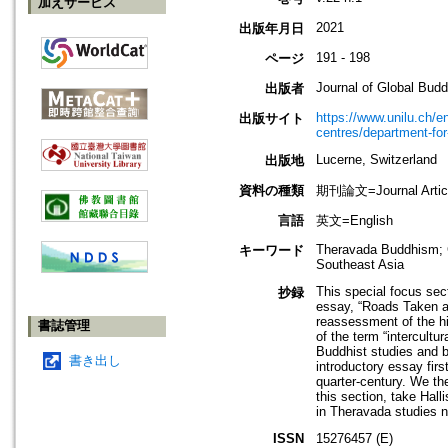
加えサービス
2021
出版年月日
191 - 198
ページ
Journal of Global Bud
出版者
https://www.unilu.ch/e
出版サイト
centres/department-for-
Lucerne, Switzerland
出版地
資料の種類
期刊論文=Journal Artic
言語
英文=English
Theravada Buddhism; Ch
キーワード
Southeast Asia
This special focus sec
抄録
essay, “Roads Taken a
reassessment of the his
書誌管理
of the term “intercult
Buddhist studies and b
書き出し
introductory essay fir
quarter-century. We th
this section, take Hall
in Theravada studies n
ISSN
15276457 (E)