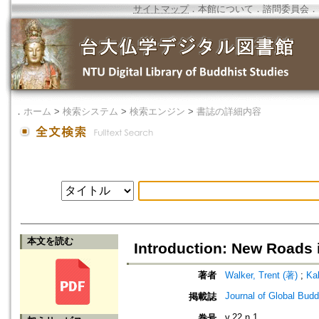
サイトマップ
．
本館について
．
諮問委員会
．
．
ホーム
>
検索システム
>
検索エンジン
>
書誌の詳細内容
本文を読む
Introduction: New Roads 
著者
Walker, Trent (著)
;
Ka
Journal of Global Bud
掲載誌
v.22 n.1
巻号