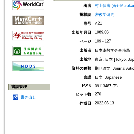
著者
村上保壽 (著)=Murakami,
掲載誌
密教学研究
v.21
巻号
1989.03
出版年月日
109 - 127
ページ
出版者
日本密教学会事務局
出版地
東京, 日本 [Tokyo, Jap
資料の種類
期刊論文=Journal Artic
言語
日文=Japanese
ISSN
09113487 (P)
書誌管理
270
ヒット数
書き出し
2022.03.13
作成日