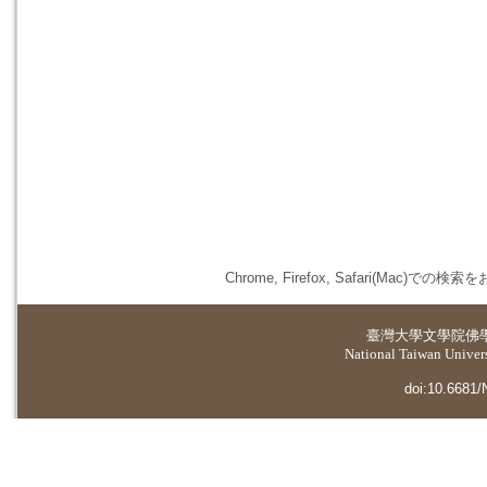
Chrome, Firefox, Safari(
臺灣大學
文學院佛
National Taiwan Universi
doi:10.6681