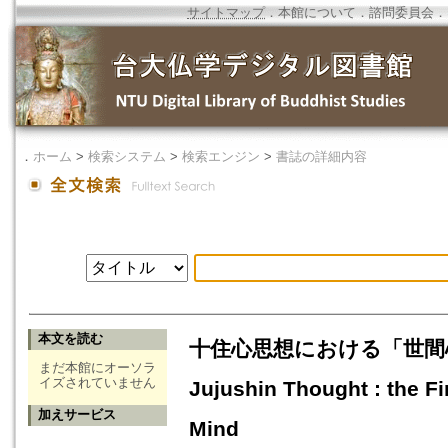
サイトマップ
．
本館について
．
諮問委員会
．
．
ホーム
>
検索システム
>
検索エンジン
>
書誌の詳細内容
本文を読む
十住心思想における「世間心」の構造=T
まだ本館にオーソラ
イズされていません
Jujushin Thought : the F
加えサービス
Mind