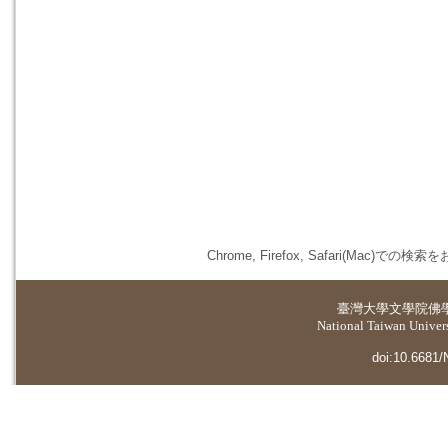
Chrome, Firefox, Safari(
臺灣大學
文學院佛
National Taiwan Universi
doi:10.6681