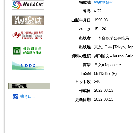
掲載誌
密教学研究
v.22
巻号
1990.03
出版年月日
15 - 26
ページ
出版者
日本密教学会事務局
出版地
東京, 日本 [Tokyo, Jap
資料の種類
期刊論文=Journal Artic
言語
日文=Japanese
ISSN
09113487 (P)
240
ヒット数
書誌管理
2022.03.13
作成日
書き出し
2022.03.13
更新日期