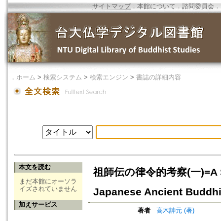
サイトマップ
．
本館について
．
諮問委員会
．
．
ホーム
>
検索システム
>
検索エンジン
>
書誌の詳細内容
本文を読む
祖師伝の律令的考察(一)=A Statut
まだ本館にオーソラ
イズされていません
Japanese Ancient Buddhis
加えサービス
著者
高木訷元 (著)