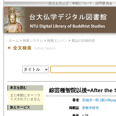
サイトマップ
．
本館について
．
諮問委員会
．
．
ホーム
>
検索システム
>
検索エンジン
>
書誌の詳細内容
本文を読む
綜芸種智院以後=After the Sh
まだ本館にオーソラ
イズされていません
著者
宮城洋一郎 (著)=Miyagi, Y
加えサービス
掲載誌
密教学研究
v.24
巻号