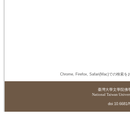
Chrome, Firefox, Safari(
臺灣大學
文學院佛
National Taiwan Universi
doi:10.6681