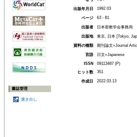
1992.03
出版年月日
63 - 81
ページ
出版者
日本密教学会事務局
出版地
東京, 日本 [Tokyo, Jap
資料の種類
期刊論文=Journal Artic
言語
日文=Japanese
ISSN
09113487 (P)
351
ヒット数
2022.03.13
作成日
書誌管理
書き出し