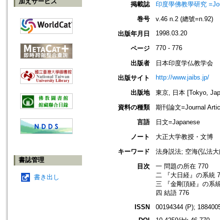
加えサービス
掲載誌
印度學佛教學研究 =Journal 
巻号
v.46 n.2 (總號=n.92)
1998.03.20
出版年月日
770 - 776
ページ
出版者
日本印度学仏教学会
http://www.jaibs.jp/
出版サイト
出版地
東京, 日本 [Tokyo, Jap
資料の種類
期刊論文=Journal Artic
言語
日文=Japanese
ノート
大正大学教授・文博
キーワード
法身説法; 空海(弘法大師
書誌管理
目次
一 問題の所在 770
二 『大日経』の系統 7
書き出し
三 『金剛頂経』の系統 
四 結語 776
ISSN
00194344 (P); 1884005