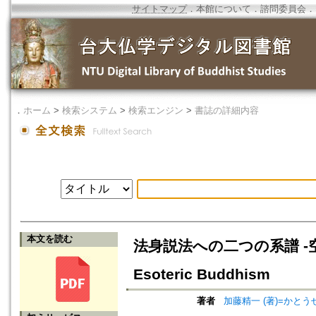
サイトマップ
．
本館について
．
諮問委員会
．
．
ホーム
>
検索システム
>
検索エンジン
>
書誌の詳細内容
本文を読む
法身説法への二つの系譜 -空海思想
Esoteric Buddhism
著者
加藤精一 (著)=かとうせ