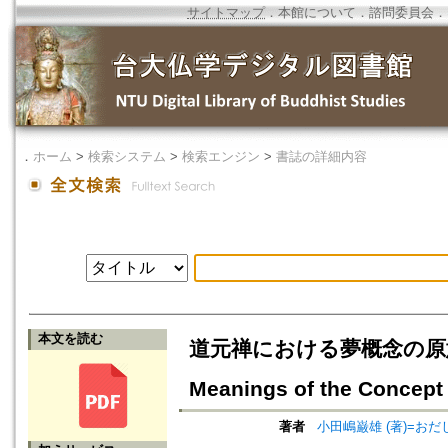
サイトマップ
．
本館について
．
諮問委員会
．
．
ホーム
>
検索システム
>
検索エンジン
>
書誌の詳細内容
本文を読む
道元禅における夢概念の原意と転義に
Meanings of the Concept
著者
小田嶋巌雄 (著)=おだし