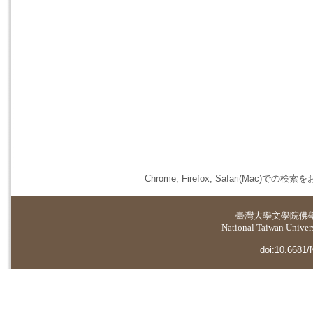
Chrome, Firefox, Safari(
臺灣大學
文學院佛
National Taiwan Universi
doi:10.6681