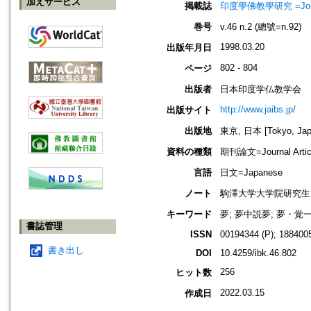
加えサービス
掲載誌
印度學佛教學研究 =Journal 
巻号
v.46 n.2 (總號=n.92)
1998.03.20
出版年月日
802 - 804
ページ
出版者
日本印度学仏教学会
http://www.jaibs.jp/
出版サイト
出版地
東京, 日本 [Tokyo, Jap
資料の種類
期刊論文=Journal Artic
言語
日文=Japanese
ノート
駒澤大学大学院研究生
キーワード
夢; 夢中説夢; 夢・覚
書誌管理
ISSN
00194344 (P); 1884005
書き出し
DOI
10.4259/ibk.46.802
256
ヒット数
2022.03.15
作成日