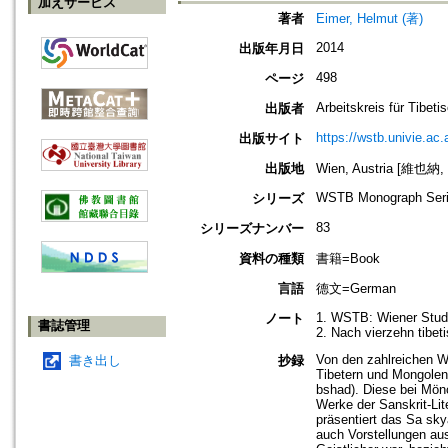
加えサービス
著者
Eimer, Helmut (著)
2014
出版年月日
498
ページ
Arbeitskreis für Tibet
出版者
https://wstb.univie.ac.a
出版サイト
出版地
Wien, Austria [維也納
WSTB Monograph Ser
シリーズ
83
シリーズナンバー
資料の種類
書籍=Book
言語
德文=German
1. WSTB: Wiener Stud
ノート
書誌管理
2. Nach vierzehn tibe
Von den zahlreichen We
書き出し
抄録
Tibetern und Mongolen 
bshad). Diese bei Mön
Werke der Sanskrit-Lit
präsentiert das Sa sk
auch Vorstellungen au