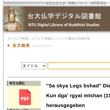
サイトマップ
．
本館について
．
諮問委員会
．
．
ホーム
>
検索システム
>
検索エンジン
>
書誌の詳細内容
本文を読む
"Sa skya Legs bshad" Die
Kun dga’ rgyal mtshan (1
herausgegeben