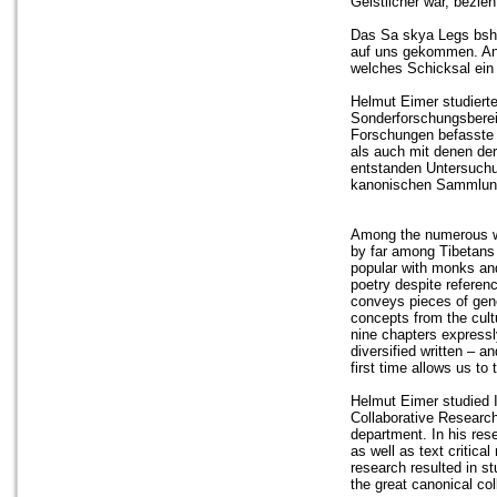
Geistlicher war, bezieh
Das Sa skya Legs bshad
auf uns gekommen. Anha
welches Schicksal ein 
Helmut Eimer studierte
Sonderforschungsbereic
Forschungen befasste e
als auch mit denen der
entstanden Untersuchun
kanonischen Sammlung
Among the numerous wo
by far among Tibetans 
popular with monks and
poetry despite referen
conveys pieces of gen
concepts from the cultu
nine chapters expressl
diversified written – a
first time allows us to
Helmut Eimer studied I
Collaborative Research
department. In his res
as well as text critica
research resulted in st
the great canonical col