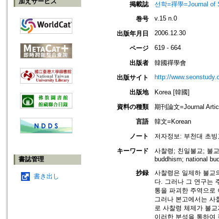
加えサービス
掲載誌
선학=禪學=Journal of S
v.15 n.0
巻号
2006.12.30
出版年月日
619 - 664
ページ
出版者
韓國禪學會
http://www.seonstudy.
出版サイト
出版地
Korea [韓國]
資料の種類
期刊論文=Journal Artic
言語
韓文=Korean
ノート
저자정보: 부천대 초
キーワード
사찰령; 친일불교; 불교근대
書誌管理
buddhism; national bu
抄録
사찰령은 일제하 불교의
書き出し
다. 그러나 그 연구는
통을 파괴한 주역으로 
그러나 본고에서는 사찰
로 사찰령 체제가 불교
이러한 분석을 통하여