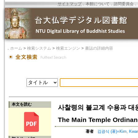
サイトマップ
．
本館について
．
諮問委員会
．
．
ホーム
>
検索システム
>
検索エンジン
>
書誌の詳細内容
本文を読む
사찰령의 불교계 수용과 대응=A st
The Main Temple Ordina
著者
김광식 (著)=Kim, Kwang-