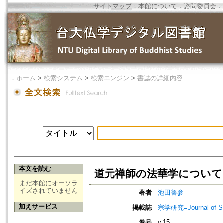
サイトマップ
．
本館について
．
諮問委員会
．
．
ホーム
>
検索システム
>
検索エンジン
>
書誌の詳細内容
本文を読む
道元禅師の法華学について
まだ本館にオーソラ
イズされていません
著者
池田魯参
加えサービス
掲載誌
宗学研究=Journal of Sot
v.15
巻号