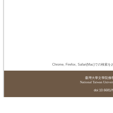
Chrome, Firefox, Safari(
臺灣大學
文學院佛
National Taiwan Universi
doi:10.6681