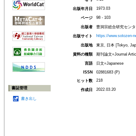
1973.03
出版年月日
98 - 103
ページ
出版者
曹洞宗総合研究センタ
https://www.sotozen-ne
出版サイト
出版地
東京, 日本 [Tokyo, Jap
資料の種類
期刊論文=Journal Artic
言語
日文=Japanese
ISSN
02881683 (P)
218
ヒット数
書誌管理
2022.03.20
作成日
書き出し