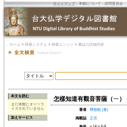
サイトマップ
．
本館について
．
諮問委員会
．
．
ホーム
>
検索システム
>
検索エンジン
>
書誌の詳細内容
本文を読む
怎樣知道有觀音菩薩（ㄧ）
まだ本館にオーソラ
イズされていません
著者
釋慈航 (著)
加えサービス
掲載誌
正言
v.14 n.6-9
巻号