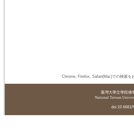
Chrome, Firefox, Safari(
臺灣大學
文學院佛
National Taiwan Universi
doi:10.6681