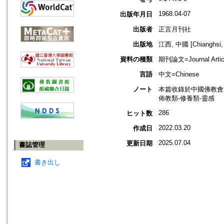
1968.04-07
出版年月日
出版者
正言月刊社
出版地
江西, 中國 [Chianghsi, 
資料の種類
期刊論文=Journal Artic
言語
中文=Chinese
ノート
本篇收錄於中國佛教會
佈教類-修養類-靈感
286
ヒット数
2022.03.20
作成日
2025.07.04
更新日期
書誌管理
書き出し