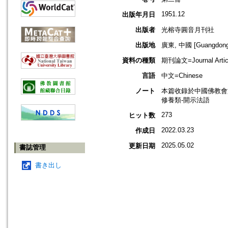
1951.12
出版年月日
出版者
光榕寺圓音月刊社
出版地
廣東, 中國 [Guangdong,
資料の種類
期刊論文=Journal Artic
言語
中文=Chinese
ノート
本篇收錄於中國佛教會
修養類-開示法語
273
ヒット数
2022.03.23
作成日
2025.05.02
更新日期
書誌管理
書き出し