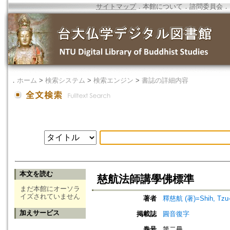
サイトマップ
．
本館について
．
諮問委員会
．
．
ホーム
>
検索システム
>
検索エンジン
>
書誌の詳細内容
本文を読む
慈航法師講學佛標準
まだ本館にオーソラ
イズされていません
著者
釋慈航 (著)=Shih, Tzu-h
加えサービス
掲載誌
圓音復字
巻号
第二冊