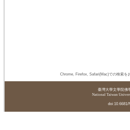
Chrome, Firefox, Safari(
臺灣大學
文學院佛
National Taiwan Universi
doi:10.6681