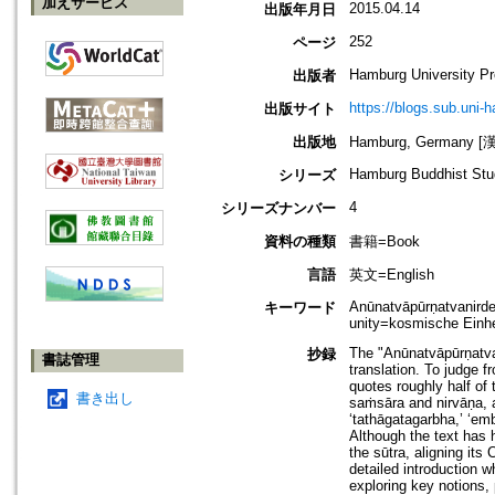
加えサービス
2015.04.14
出版年月日
252
ページ
Hamburg University P
出版者
https://blogs.sub.uni-
出版サイト
出版地
Hamburg, Germany 
Hamburg Buddhist Stu
シリーズ
4
シリーズナンバー
資料の種類
書籍=Book
言語
英文=English
Anūnatvāpūrṇatvanird
キーワード
unity=kosmische Einhei
The "Anūnatvāpūrṇatvan
抄録
書誌管理
translation. To judge f
quotes roughly half of 
書き出し
saṁsāra and nirvāṇa, a
‘tathāgatagarbha,’ ‘emb
Although the text has hi
the sūtra, aligning its 
detailed introduction w
exploring key notions, 