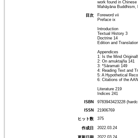
work found in Chinese B
Mahāyāna Buddhism, Bud
Foreword vii
目次
Preface ix
Introduction
Textual History 3
Doctrine 14
Edition and Translatio
Appendices
1: Is the Mind Original
2: On amuktajña 141
3: *Sāramati 149
4: Reading Text and Tr
5: A Hypothetical Reco
6: Citations of the AA
Literature 219
Indices 241
ISBN
9783943423228 (hardc
ISSN
21906769
375
ヒット数
2022.03.24
作成日
2022.03.24
更新日期