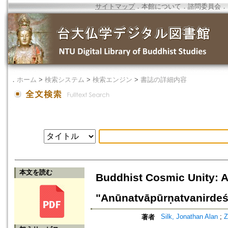
サイトマップ
．
本館について
．
諮問委員会
．
．
ホーム
>
検索システム
>
検索エンジン
>
書誌の詳細内容
本文を読む
Buddhist Cosmic Unity: An
"Anūnatvāpūrṇatvanirdeś
Silk, Jonathan Alan
;
Z
著者