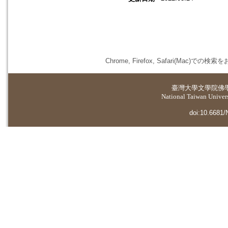
Chrome, Firefox, Safari(
臺灣大學
文學院佛
National Taiwan Universi
doi:10.6681