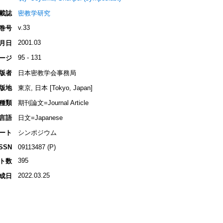
載誌
密教学研究
v.33
巻号
2001.03
月日
95 - 131
ージ
版者
日本密教学会事務局
版地
東京, 日本 [Tokyo, Japan]
種類
期刊論文=Journal Article
言語
日文=Japanese
ート
シンポジウム
ISSN
09113487 (P)
395
ト数
2022.03.25
成日