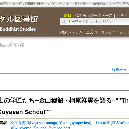
本館について
．
諮問委員会
．
お問い合わせ
．
資料提供
．
著作権について
．
当
｜
書目
｜
仏学著者データベース
｜
当サイ
検索システム
全文コレクション
デジ
．
．
書誌の詳細内容
詳細検索
山の学匠たち--金山穆韶・栂尾祥雲を語る=
""Th
Koyasan School""
著者
松長有慶 (發表)=Matsunaga, Yukei (symposiast)
;
山崎泰廣 (發表)=Yamaza
表)=Ueyama, Shunpei (symposiast)