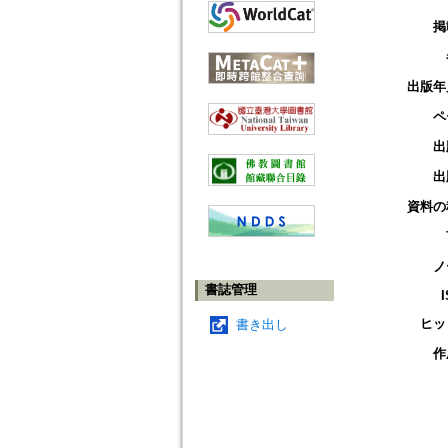
掲
出版年
ペ
出
出
資料の
ノ
書誌管理
ヒッ
書き出し
作