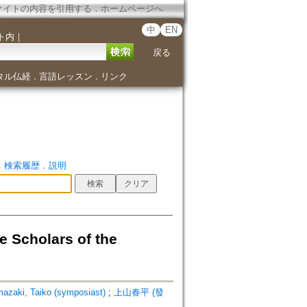
サイトの内容を引用する
．
ホームページへ
中
EN
ト内
｜
戻る
タル仏経
言語レッスン
リンク
．
．
．
検索履歴
．
説明
e Scholars of the
ki, Taiko (symposiast)
;
上山春平 (發