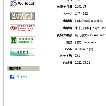
2001.03
出版年月日
147 - 152
ページ
出版者
日本密教学会事務局
出版地
東京, 日本 [Tokyo, Jap
資料の種類
期刊論文=Journal Artic
言語
日文=Japanese
ISSN
09113487 (P)
271
ヒット数
2022.03.25
作成日
書誌管理
書き出し