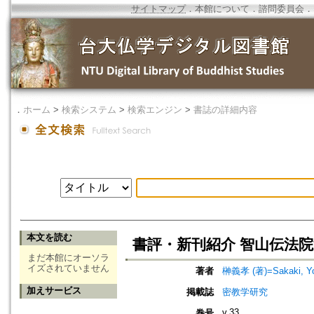
サイトマップ
．
本館について
．
諮問委員会
．
．
ホーム
>
検索システム
>
検索エンジン
>
書誌の詳細内容
本文を読む
書評・新刊紹介 智山伝法院
まだ本館にオーソラ
イズされていません
著者
榊義孝 (著)=Sakaki, Yos
加えサービス
掲載誌
密教学研究
v.33
巻号