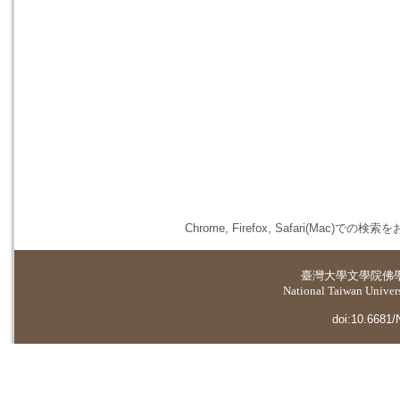
Chrome, Firefox, Safari(
臺灣大學
文學院佛
National Taiwan Universi
doi:10.6681