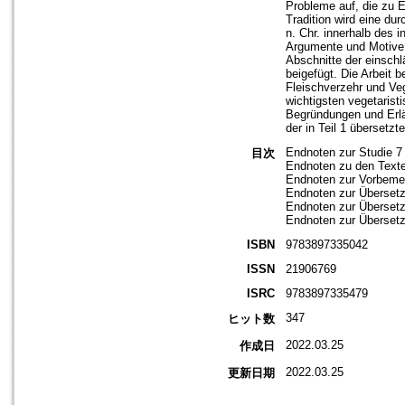
Probleme auf, die zu 
Tradition wird eine du
n. Chr. innerhalb des 
Argumente und Motive 
Abschnitte der einschl
beigefügt. Die Arbeit 
Fleischverzehr und Ve
wichtigsten vegetarist
Begründungen und Erläu
der in Teil 1 übersetz
Endnoten zur Studie 7
目次
Endnoten zu den Texte
Endnoten zur Vorbeme
Endnoten zur Übersetz
Endnoten zur Übersetzu
Endnoten zur Übersetz
ISBN
9783897335042
ISSN
21906769
ISRC
9783897335479
347
ヒット数
2022.03.25
作成日
2022.03.25
更新日期