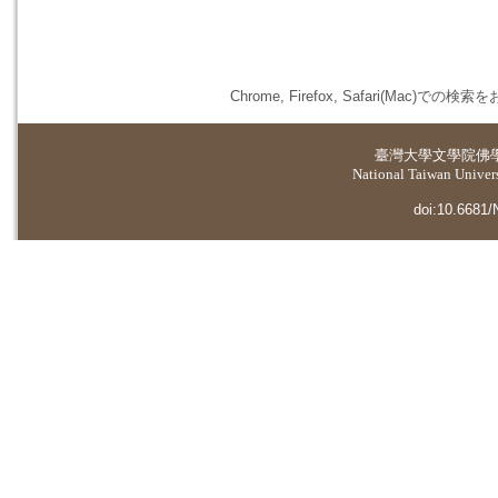
Chrome, Firefox, Safari(
臺灣大學
文學院佛
National Taiwan Universi
doi:10.6681