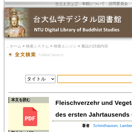
サイトマップ
．
本館について
．
諮問委員会
．
．
ホーム
>
検索システム
>
検索エンジン
>
書誌の詳細内容
本文を読む
Fleischverzehr und Veget
des ersten Jahrtausends n
著者
Schmithausen, Lamber