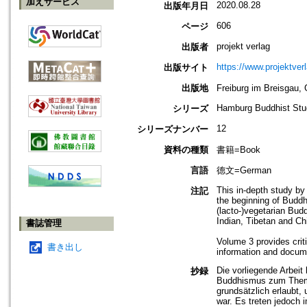
加えサービス
2020.08.28
出版年月日
606
ページ
projekt verlag
出版者
https://www.projektver
出版サイト
出版地
Freiburg im Breisga
Hamburg Buddhist Stu
シリーズ
12
シリーズナンバー
資料の種類
書籍=Book
言語
德文=German
This in-depth study by
注記
the beginning of Buddh
(lacto-)vegetarian Bu
Indian, Tibetan and Ch
書誌管理
Volume 3 provides crit
書き出し
information and docum
Die vorliegende Arbeit
抄録
Buddhismus zum Thema 
grundsätzlich erlaubt
war. Es treten jedoch 