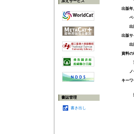
加えサービス
出版年
ペ
出
出版サ
出
資料の
ノ
キーワ
書誌管理
書き出し