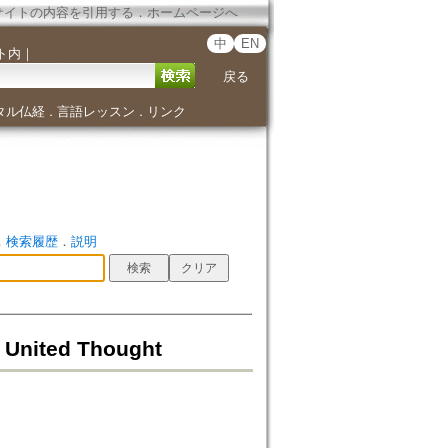
サイトの内容を引用する
．
ホームページへ
中
EN
ト内
｜
戻る
タル仏経
言語レッスン
リンク
．
．
．
検索履歴
．
説明
nited Thought