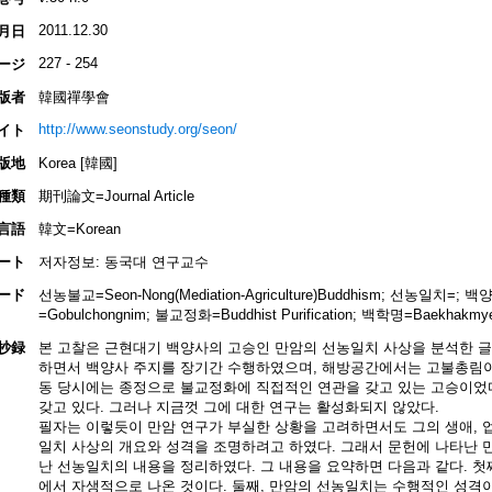
2011.12.30
月日
227 - 254
ージ
版者
韓國禪學會
http://www.seonstudy.org/seon/
イト
版地
Korea [韓國]
種類
期刊論文=Journal Article
言語
韓文=Korean
ート
저자정보: 동국대 연구교수
ード
선농불교=Seon-Nong(Mediation-Agriculture)Buddhism; 선농일치=; 
=Gobulchongnim; 불교정화=Buddhist Purification; 백학명=Baekhakmye
抄録
본 고찰은 근현대기 백양사의 고승인 만암의 선농일치 사상을 분석한 
하면서 백양사 주지를 장기간 수행하였으며, 해방공간에서는 고불총림이
동 당시에는 종정으로 불교정화에 직접적인 연관을 갖고 있는 고승이었
갖고 있다. 그러나 지금껏 그에 대한 연구는 활성화되지 않았다.
필자는 이렇듯이 만암 연구가 부실한 상황을 고려하면서도 그의 생애, 
일치 사상의 개요와 성격을 조명하려고 하였다. 그래서 문헌에 나타난 
난 선농일치의 내용을 정리하였다. 그 내용을 요약하면 다음과 같다. 첫
에서 자생적으로 나온 것이다. 둘째, 만암의 선농일치는 수행적인 성격이