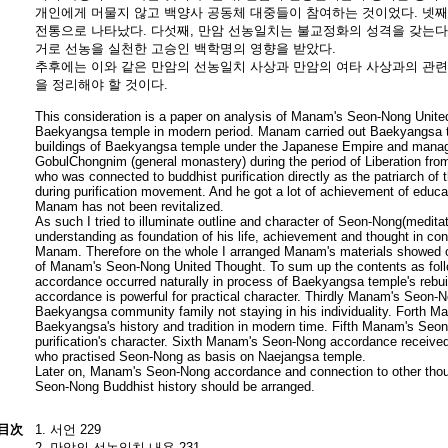
개인에게 머물지 않고 백양사 공동체 대중들이 참여하는 것이었다. 넷째
전통으로 나타났다. 다섯째, 만암 선농일치는 불교정화의 성격을 갖는다
거로 선농을 실천한 고승인 백학명의 영향을 받았다.
추후에는 이와 같은 만암의 선농일치 사상과 만암의 여타 사상과의 관련
을 정리해야 할 것이다.
This consideration is a paper on analysis of Manam's Seon-Nong Unite
Baekyangsa temple in modern period. Manam carried out Baekyangsa t
buildings of Baekyangsa temple under the Japanese Empire and mana
GobulChongnim (general monastery) during the period of Liberation fr
who was connected to buddhist purification directly as the patriarch o
during purification movement. And he got a lot of achievement of educa
Manam has not been revitalized.
As such I tried to illuminate outline and character of Seon-Nong(meditati
understanding as foundation of his life, achievement and thought in con
Manam. Therefore on the whole I arranged Manam's materials showed on
of Manam's Seon-Nong United Thought. To sum up the contents as fol
accordance occurred naturally in process of Baekyangsa temple's reb
accordance is powerful for practical character. Thirdly Manam's Seon-N
Baekyangsa community family not staying in his individuality. Forth
Baekyangsa's history and tradition in modern time. Fifth Manam's Se
purification's character. Sixth Manam's Seon-Nong accordance receiv
who practised Seon-Nong as basis on Naejangsa temple.
Later on, Manam's Seon-Nong accordance and connection to other thou
Seon-Nong Buddhist history should be arranged.
目次
1. 서언 229
2. 만암의 선농일치 내용 231