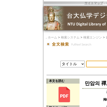
サイトマップ
．
．
ホーム
>
検索システム
>
検索エンジン
>
本文を読む
만암의 禪農一
掲