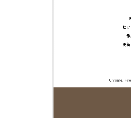
I
ヒッ
作
更新
Chrome,