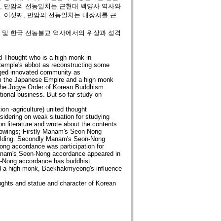
, 만암의 선농일치는 근현대 백양사 역사와
. 여섯째, 만암의 선농일치는 내장사를 근
 및 한국 선농불교 역사에서의 위상과 성격
d Thought who is a high monk in
emple's abbot as reconstructing some
ged innovated community as
om the Japanese Empire and a high monk
f the Jogye Order of Korean Buddhism
tional business. But so far study on
on -agriculture) united thought
sidering on weak situation for studying
 literature and wrote about the contents
lowings; Firstly Manam's Seon-Nong
uilding. Secondly Manam's Seon-Nong
ong accordance was participation for
 Manam's Seon-Nong accordance appeared in
on-Nong accordance has buddhist
ed a high monk, Baekhakmyeong's influence
ghts and statue and character of Korean