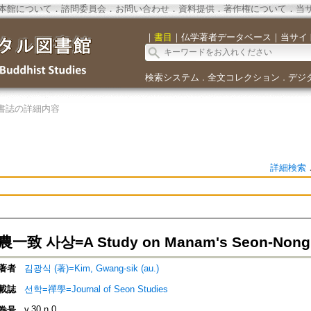
本館について
．
諮問委員会
．
お問い合わせ
．
資料提供
．
著作権について
．
当
｜
書目
｜
仏学著者データベース
｜
当サイ
検索システム
全文コレクション
デジ
．
．
書誌の詳細内容
詳細検索
致 사상=A Study on Manam's Seon-Nong U
著者
김광식 (著)=Kim, Gwang-sik (au.)
載誌
선학=禪學=Journal of Seon Studies
v.30 n.0
巻号