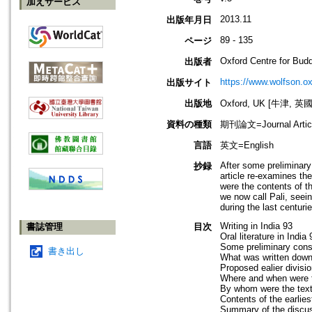
加えサービス
2013.11
出版年月日
89 - 135
ページ
Oxford Centre for Budd
出版者
https://www.wolfson.o
出版サイト
出版地
Oxford, UK [牛津, 英國
資料の種類
期刊論文=Journal Artic
言語
英文=English
After some preliminary 
抄録
article re-examines th
were the contents of t
we now call Pali, seein
during the last centuri
Writing in India 93
書誌管理
目次
Oral literature in India 
Some preliminary cons
書き出し
What was written dow
Proposed ealier divisi
Where and when were t
By whom were the text
Contents of the earlie
Summary of the discuss