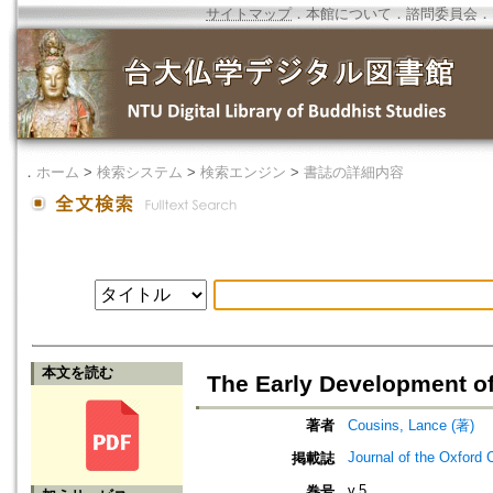
サイトマップ
．
本館について
．
諮問委員会
．
．
ホーム
>
検索システム
>
検索エンジン
>
書誌の詳細内容
本文を読む
The Early Development of
著者
Cousins, Lance (著)
Journal of the Oxford 
掲載誌
v.5
巻号