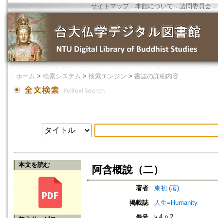
サイトマップ
．
本館について
．
諮問委員会
．
．
ホーム
>
検索システム
>
検索エンジン
>
書誌の詳細内容
本文を読む
阿含概說（二）
著者
東初 (著)
掲載誌
人生=Humanity
v.4 n.2
巻号