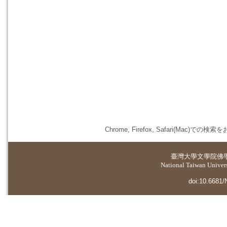
Chrome, Firefox, Safari(
臺灣大學
文學院佛
National Taiwan Universi
doi:10.6681