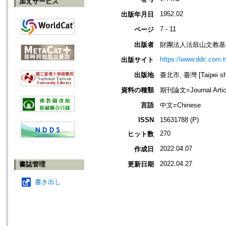
加えサービス
1952.02
出版年月日
7 - 11
ページ
出版者
財團法人法鼓山文教基
https://www.ddc.com.t
出版サイト
出版地
臺北市, 臺灣 [Taipei shi
資料の種類
期刊論文=Journal Artic
言語
中文=Chinese
ISSN
15631788 (P)
270
ヒット数
2022.04.07
作成日
2022.04.27
書誌管理
更新日期
書き出し