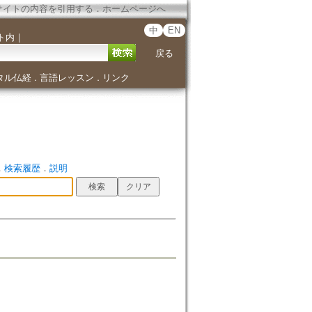
サイトの内容を引用する
．
ホームページへ
中
EN
ト内
｜
戻る
タル仏経
言語レッスン
リンク
．
．
．
検索履歴
．
説明