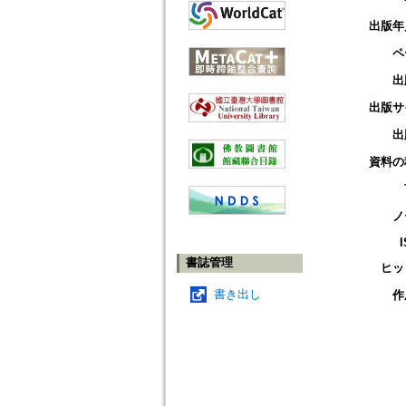
出版年
ペ
出
出版サ
出
資料の
ノ
書誌管理
ヒッ
書き出し
作