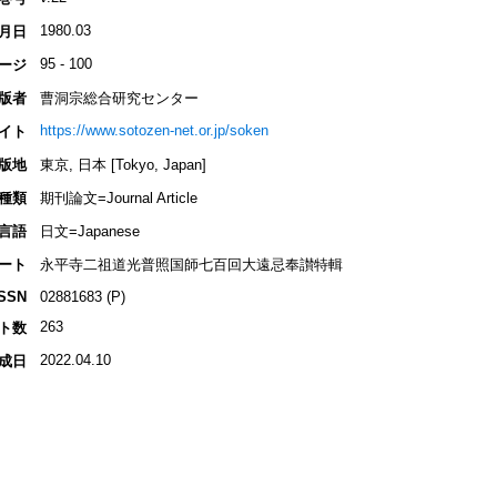
1980.03
月日
95 - 100
ージ
版者
曹洞宗総合研究センター
https://www.sotozen-net.or.jp/soken
イト
版地
東京, 日本 [Tokyo, Japan]
種類
期刊論文=Journal Article
言語
日文=Japanese
ート
永平寺二祖道光普照国師七百回大遠忌奉讃特輯
ISSN
02881683 (P)
263
ト数
2022.04.10
成日