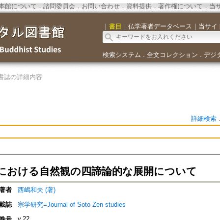
本館について
．
諮問委員会
．
お問い合わせ
．
資料提供
．
著作権について
．
当
｜
書目
｜
仏学著者データベース
｜
当サイ
検索システム
全文コレクション
デジ
．
．
書誌の詳細内容
詳細検索
における自然観の四諦論的な展開について
著者
西嶋和夫 (著)
載誌
宗学研究=Journal of Soto Zen studies
v.22
巻号