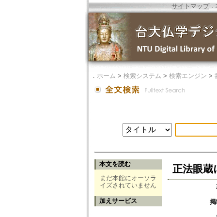
サイトマップ
．
．
ホーム
>
検索システム
>
検索エンジン
>
本文を読む
正法眼蔵
まだ本館にオーソラ
イズされていません
加えサービス
掲