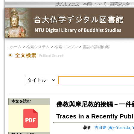
サイトマップ
．
本館について
．
諮問委員会
．
．
ホーム
>
検索システム
>
検索エンジン
>
書誌の詳細内容
本文を読む
佛教與摩尼教的接觸－一件新刊粟特
Traces in a Recently Pub
著者
吉田豊 (著)=Yoshida, Yu