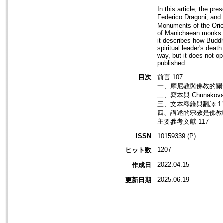
In this article, the p
Federico Dragoni, and 
Monuments of the Orient
of Manichaean monks li
it describes how Buddh
spiritual leader's deat
way, but it does not o
published.
目次
前言 107
一、摩尼教與佛教的關係：從 W
二、寫本與 Chunakova 
三、文本釋錄與翻譯 11
四、講述的宗教是佛教嗎
主要參考文獻 117
ISSN
10159339 (P)
1207
ヒット数
2022.04.15
作成日
2025.06.19
更新日期