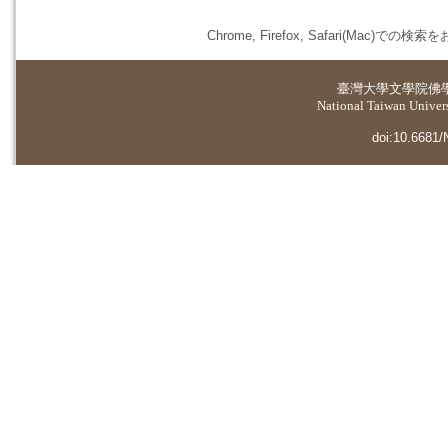
Chrome, Firefox, Safari(
臺灣大學
文學院佛
National Taiwan Universi
doi:10.6681