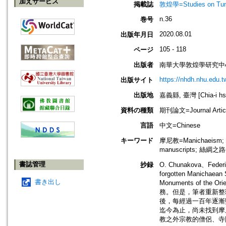
加えサービス
掲載誌
敦煌學=Studies on Tun
n.36
巻号
2020.08.01
出版年月日
105 - 118
ページ
出版者
南華大學敦煌學研究中
https://nhdh.nhu.edu.
出版サイト
出版地
嘉義縣, 臺灣 [Chia-i hsi
資料の種類
期刊論文=Journal Artic
言語
中文=Chinese
キーワード
摩尼教=Manichaeism;
manuscripts; 絲綢之路=
書誌管理
抄録
O. Chunakova、F
forgotten Manicha
書き出し
Monuments of t
務。但是，筆者重新整
後，每經過一百年逐漸
迄今為止，尚未找到摩
教之外宗教的僧侶、寺