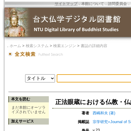
サイトマップ
．
本館について
．
諮問委員会
．
．
ホーム
>
検索システム
>
検索エンジン
>
書誌の詳細内容
本文を読む
正法眼蔵における仏教・仏
まだ本館にオーソラ
イズされていません
著者
西嶋和夫 (著)
加えサービス
掲載誌
宗学研究=Journal of Sot
v.23
巻号