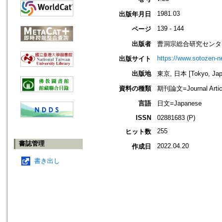
1981.03
出版年月日
139 - 144
ページ
出版者
曹洞宗総合研究センタ
https://www.sotozen-ne
出版サイト
出版地
東京, 日本 [Tokyo, Jap
資料の種類
期刊論文=Journal Artic
言語
日文=Japanese
ISSN
02881683 (P)
255
ヒット数
書誌管理
2022.04.20
作成日
書き出し