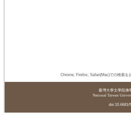
Chrome, Firefox, Safari(
臺灣大學
文學院佛
National Taiwan Universi
doi:10.6681