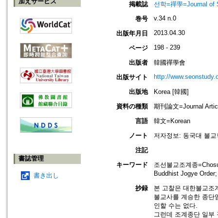
加えサービス
掲載誌
선학=禪學=Journal of S
v.34 n.0
巻号
2013.04.30
出版年月日
198 - 239
ページ
出版者
韓國禪學會
http://www.seonstudy.
出版サイト
出版地
Korea [韓國]
資料の種類
期刊論文=Journal Artic
言語
韓文=Korean
ノート
저자정보: 동국대 불교
注記
書誌管理
キーワード
조선불교조계종=Chosun B
Buddhist Jogye Ord
書き出し
抄録
본 고찰은 대한불교조계
불교사를 계승한 종단임
인할 수는 없다.
그런데 조계종단 일부 