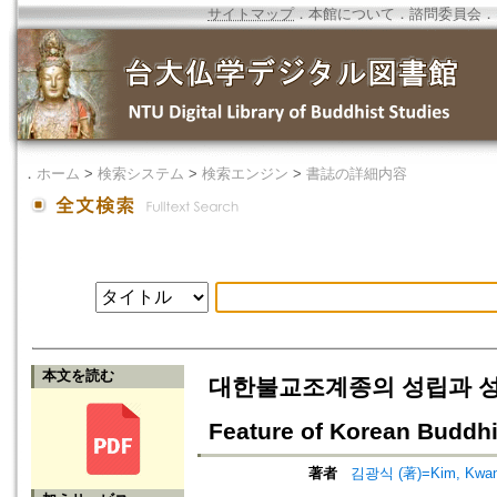
サイトマップ
．
本館について
．
諮問委員会
．
．
ホーム
>
検索システム
>
検索エンジン
>
書誌の詳細内容
本文を読む
대한불교조계종의 성립과 성격 ; 
Feature of Korean Buddhi
著者
김광식 (著)=Kim, Kwang-