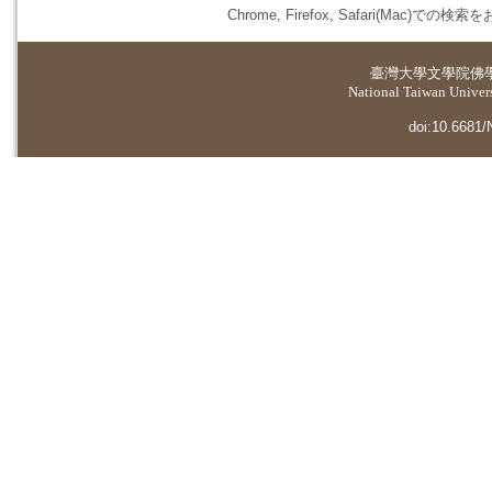
Chrome, Firefox, Safari(
臺灣大學
文學院佛
National Taiwan Universi
doi:10.6681