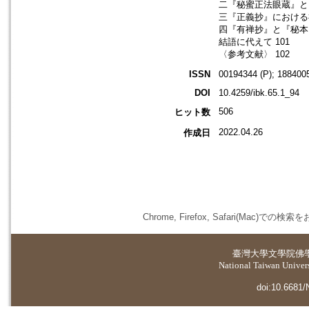
二『秘蜜正法眼蔵』と
三『正義抄』における禅
四『有禅抄』と『秘本
結語に代えて 101
〈参考文献〉 102
ISSN
00194344 (P); 1884005
DOI
10.4259/ibk.65.1_94
506
ヒット数
2022.04.26
作成日
Chrome, Firefox, Safari(
臺灣大學
文學院佛
National Taiwan Universi
doi:10.6681