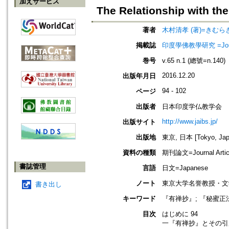
加えサービス
The Relationship with th
著者
木村清孝 (著)=きむらき
掲載誌
印度學佛教學研究 =Journal 
巻号
v.65 n.1 (總號=n.140)
2016.12.20
出版年月日
94 - 102
ページ
出版者
日本印度学仏教学会
http://www.jaibs.jp/
出版サイト
出版地
東京, 日本 [Tokyo, Jap
資料の種類
期刊論文=Journal Artic
書誌管理
言語
日文=Japanese
ノート
東京大学名誉教授・文
書き出し
キーワード
『有禅抄』; 『秘蜜正法
目次
はじめに 94
一『有禅抄』とその引用