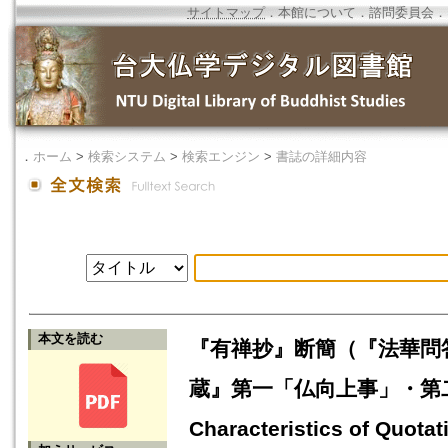
サイトマップ
．
本館について
．
諮問委員会
．
．
ホーム
>
検索システム
>
検索エンジン
>
書誌の詳細内容
本文を読む
『有禅抄』断簡（『法華問
蔵』第一「仏向上事」・第二「
Characteristics of Quota