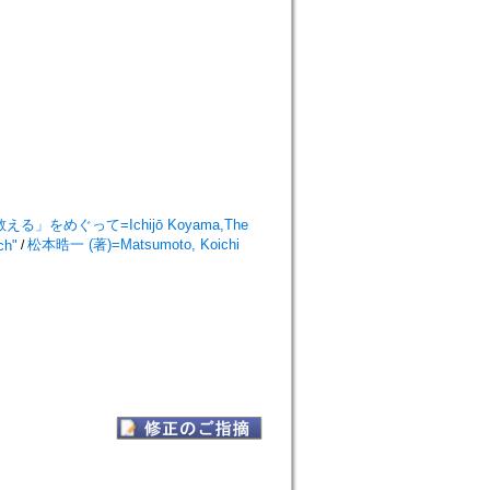
めぐって=Ichijō Koyama,The
松本晧一 (著)=Matsumoto, Koichi
ch"
/