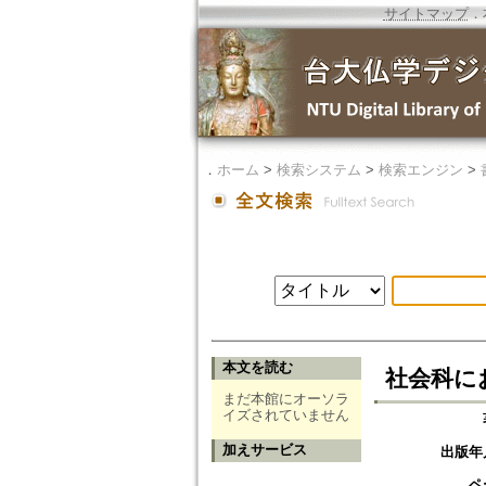
サイトマップ
．
．
ホーム
>
検索システム
>
検索エンジン
>
本文を読む
社会科に
まだ本館にオーソラ
イズされていません
加えサービス
出版年
ペ