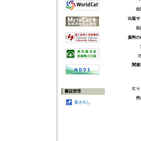
出
出版サ
出
資料の
I
関連
ヒッ
書誌管理
作
書き出し