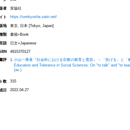
版者
宣協社
https://senkyosha.saiin.net/
イト
版地
東京, 日本 [Tokyo, Japan]
種類
書籍=Book
言語
日文=Japanese
SBN
4915370127
書評
小山一乘著『社会科における宗教の教育と寛容』 -- 「告げる」と「教える」を
Education and Tolerance in Social Sciences: On "to talk" and "to tea
(au.)
315
ト数
2022.04.27
成日