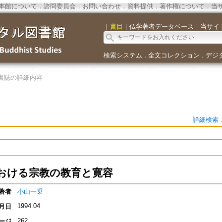
本館について
．
諮問委員会
．
お問い合わせ
．
資料提供
．
著作権について
．
当
｜
書目
｜
仏学著者データベース
｜
当サイ
検索システム
全文コレクション
デジ
．
．
書誌の詳細内容
詳細検索
おける宗教の教育と寛容
著者
小山一乗
1994.04
月日
262
ージ