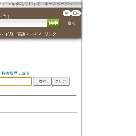
サイトの内容を引用する
．
ホームページへ
中
EN
ト内
｜
戻る
タル仏経
言語レッスン
リンク
．
．
．
検索履歴
．
説明