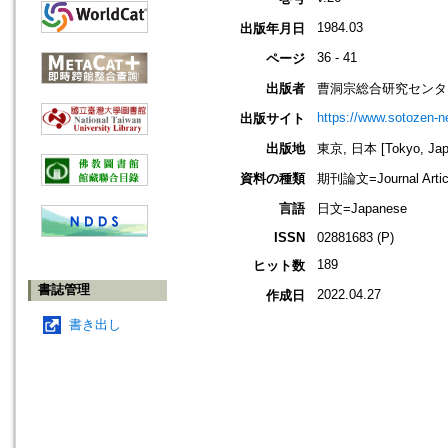
1984.03
出版年月日
36 - 41
ページ
出版者
曹洞宗総合研究センタ
https://www.sotozen-ne
出版サイト
出版地
東京, 日本 [Tokyo, Jap
資料の種類
期刊論文=Journal Artic
言語
日文=Japanese
ISSN
02881683 (P)
189
ヒット数
書誌管理
2022.04.27
作成日
書き出し