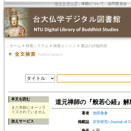
サイトマップ
．
本館について
．
諮問委員会
．
．
ホーム
>
検索システム
>
検索エンジン
>
書誌の詳細内容
本文を読む
道元禅師の『般若心経』解
まだ本館にオーソラ
イズされていません
著者
池田魯参
加えサービス
掲載誌
宗学研究=Journal of Sot
v.26
巻号