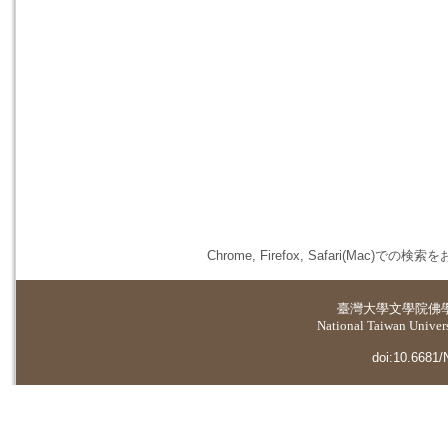
Chrome, Firefox, Safari(
臺灣大學
文學院佛
National Taiwan Universi
doi:10.6681