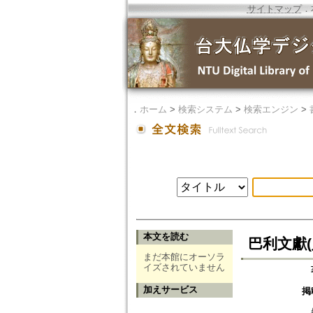
サイトマップ
．
．
ホーム
>
検索システム
>
検索エンジン
>
本文を読む
巴利文獻(
まだ本館にオーソラ
イズされていません
加えサービス
掲