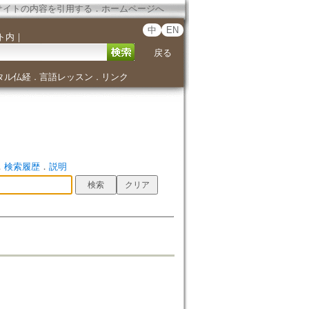
サイトの内容を引用する
．
ホームページへ
中
EN
ト内
｜
戻る
タル仏経
言語レッスン
リンク
．
．
．
検索履歴
．
説明