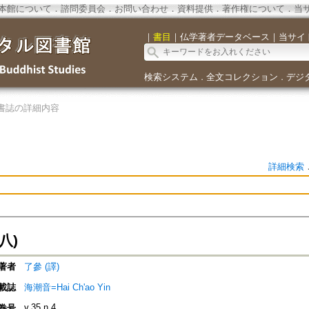
本館について
．
諮問委員会
．
お問い合わせ
．
資料提供
．
著作権について
．
当
｜
書目
｜
仏学著者データベース
｜
当サイ
検索システム
全文コレクション
デジ
．
．
書誌の詳細内容
詳細検索
八)
著者
了參 (譯)
載誌
海潮音=Hai Ch'ao Yin
v.35 n.4
巻号