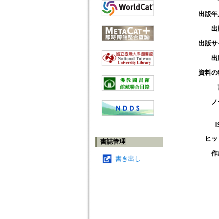
出版年
出
出版サ
出
資料の
ノ
I
ヒッ
書誌管理
作
書き出し