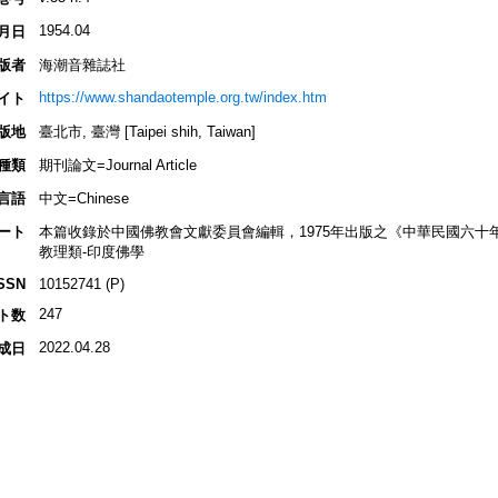
1954.04
月日
版者
海潮音雜誌社
https://www.shandaotemple.org.tw/index.htm
イト
版地
臺北市, 臺灣 [Taipei shih, Taiwan]
種類
期刊論文=Journal Article
言語
中文=Chinese
ート
本篇收錄於中國佛教會文獻委員會編輯，1975年出版之《中華民國六十
教理類-印度佛學
SSN
10152741 (P)
247
ト数
2022.04.28
成日