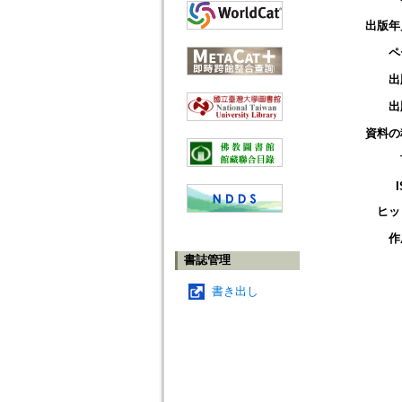
出版年
ペ
出
出
資料の
ヒッ
作
書誌管理
書き出し