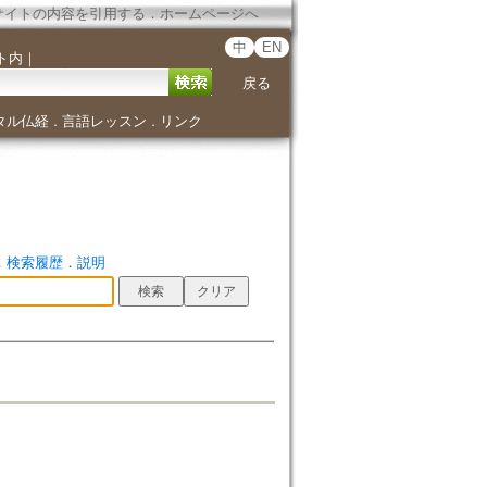
サイトの内容を引用する
．
ホームページへ
中
EN
ト内
｜
戻る
タル仏経
言語レッスン
リンク
．
．
．
検索履歴
．
説明