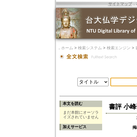
サイトマップ
．
．
ホーム
>
検索システム
>
検索エンジン
>
本文を読む
書評 小
まだ本館にオーソラ
イズされていません
加えサービス
掲