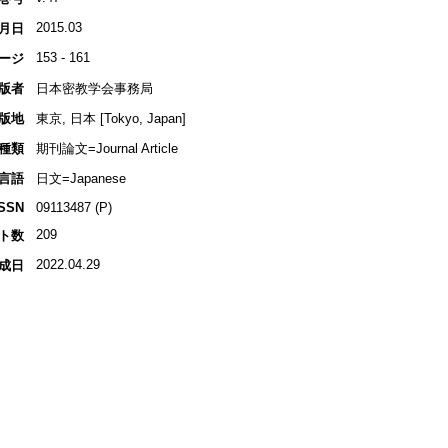
2015.03
月日
153 - 161
ージ
版者
日本密教学会事務局
版地
東京, 日本 [Tokyo, Japan]
種類
期刊論文=Journal Article
言語
日文=Japanese
ISSN
09113487 (P)
209
ト数
2022.04.29
成日