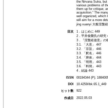
the Nirvana Sutra, bu
various problems of th
them up for critique, 
acquisition.” The manus
well organized, which le
will aim for a more de
jing xuanyi 大般涅槃
目次
1．はじめに 449
2．平井俊榮氏の研究 4
3．『涅槃経遊意』の構
3.1. 「大意」 447
3.2. 「宗旨」 446
3.3. 「釈名」 446
3.4. 「辨体」 444
3.5. 「明用」 443
3.6. 「料簡」 443
4．結論 443
ISSN
00194344 (P); 1884005
DOI
10.4259/ibk.65.1_449
922
ヒット数
2022.05.03
作成日