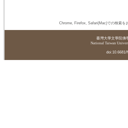
Chrome, Firefox, Safari(
臺灣大學
文學院佛
National Taiwan Universi
doi:10.6681