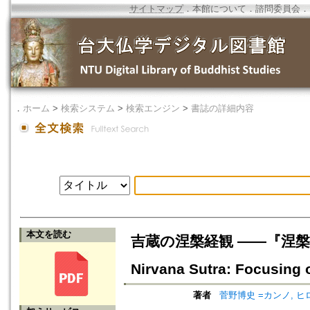
サイトマップ
．
本館について
．
諮問委員会
．
．
ホーム
>
検索システム
>
検索エンジン
>
書誌の詳細内容
本文を読む
吉蔵の涅槃経観 ――『涅槃経遊意
Nirvana Sutra: Focusing 
著者
菅野博史 =カンノ, ヒ