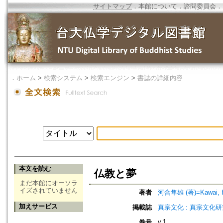
サイトマップ
．
本館について
．
諮問委員会
．
．
ホーム
>
検索システム
>
検索エンジン
>
書誌の詳細内容
本文を読む
仏教と夢
まだ本館にオーソラ
イズされていません
著者
河合隼雄 (著)=Kawai, Ha
加えサービス
掲載誌
真宗文化 : 真宗文化
v.1
巻号