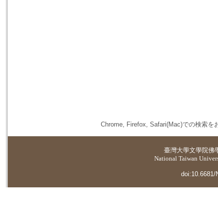
Chrome, Firefox, Safari(
臺灣大學
文學院佛
National Taiwan Universi
doi:10.6681