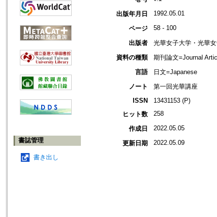
1992.05.01
出版年月日
58 - 100
ページ
出版者
光華女子大学・光華女
資料の種類
期刊論文=Journal Artic
言語
日文=Japanese
ノート
第一回光華講座
ISSN
13431153 (P)
258
ヒット数
2022.05.05
作成日
書誌管理
2022.05.09
更新日期
書き出し