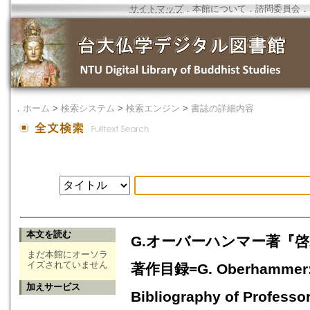
サイトマップ
．
本館について
．
諮問委員会
．
．
ホーム
>
検索システム
>
検索エンジン
>
書誌の詳細内容
本文を読む
G.オーバーハンマー著『啓
まだ本館にオーソラ
イズされていません
著作目録=G. Oberhammer: Der
加えサービス
Bibliography of Professo