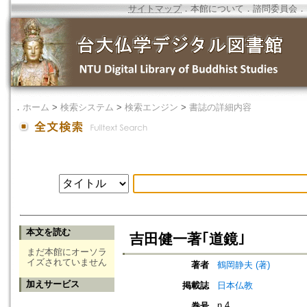
サイトマップ
．
本館について
．
諮問委員会
．
．
ホーム
>
検索システム
>
検索エンジン
>
書誌の詳細内容
本文を読む
吉田健一著｢道鏡｣
まだ本館にオーソラ
イズされていません
著者
鶴岡静夫 (著)
加えサービス
掲載誌
日本仏教
n.4
巻号