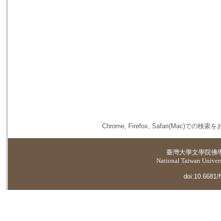
Chrome, Firefox, Safari(
臺灣大學
文學院佛
National Taiwan Universi
doi:10.6681