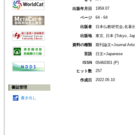
1959.07
出版年月日
64 - 64
ページ
出版者
日本仏教研究会;名著
出版地
東京, 日本 [Tokyo, Jap
資料の種類
期刊論文=Journal Artic
言語
日文=Japanese
ISSN
05460301 (P)
257
ヒット数
2022.05.10
作成日
書誌管理
書き出し