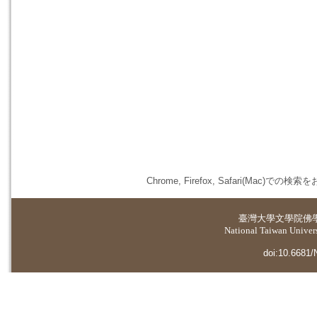
Chrome, Firefox, Safari(
臺灣大學
文學院佛
National Taiwan Universi
doi:10.6681