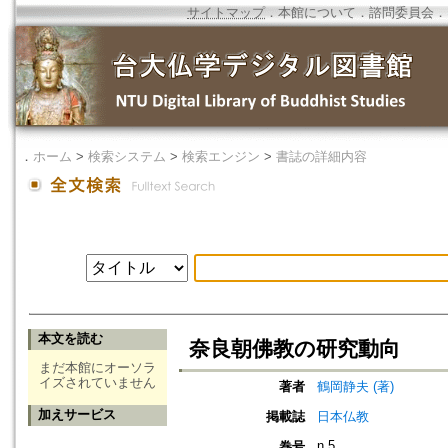
サイトマップ
．
本館について
．
諮問委員会
．
．
ホーム
>
検索システム
>
検索エンジン
>
書誌の詳細内容
本文を読む
奈良朝佛教の研究動向
まだ本館にオーソラ
イズされていません
著者
鶴岡静夫 (著)
加えサービス
掲載誌
日本仏教
n.5
巻号