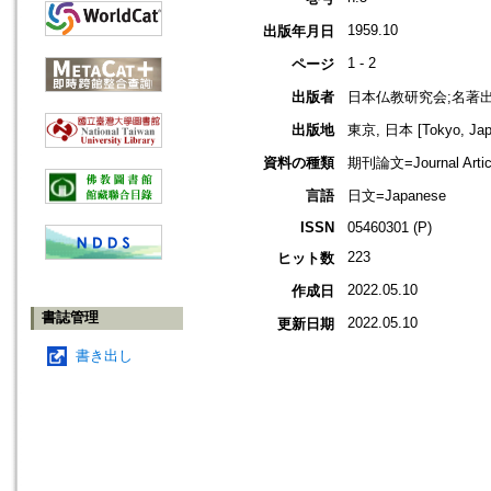
1959.10
出版年月日
1 - 2
ページ
出版者
日本仏教研究会;名著
出版地
東京, 日本 [Tokyo, Jap
資料の種類
期刊論文=Journal Artic
言語
日文=Japanese
ISSN
05460301 (P)
223
ヒット数
2022.05.10
作成日
書誌管理
2022.05.10
更新日期
書き出し