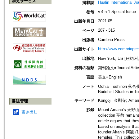
加えサービス
Hualin International Jo
掲載誌
v.4 n.1 Special Issue
巻号
2021.05
出版年月日
287 - 315
ページ
Cambria Press
出版者
http://www.cambriapre
出版サイト
出版地
New York, US [紐約州
資料の種類
期刊論文=Journal Artic
言語
英文=English
ノート
Ochiai Toshinori 落合俊典 
Buddhist Studies in T
キーワード
Kongōji=金剛寺; Amano
書誌管理
抄録
Mount Amano’s 天野山 K
書き出し
collection 聖教 remains l
article argues that t
based on analysis that
founder Akan’s 阿観 (113
temples. This collecti