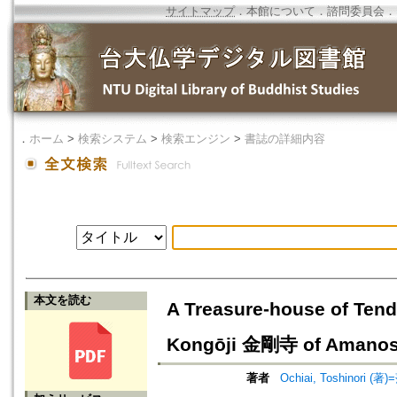
サイトマップ
．
本館について
．
諮問委員会
．
．
ホーム
>
検索システム
>
検索エンジン
>
書誌の詳細内容
本文を読む
A Treasure-house of Tend
Kongōji 金剛寺 of Aman
著者
Ochiai, Toshinori (