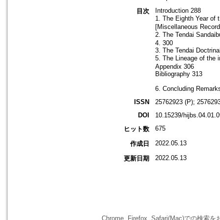
Introduction 288
目次
1. The Eighth Year
[Miscellaneous Record
2. The Tendai Sanda
4. 300
3. The Tendai Doctrin
5. The Lineage of t
Appendix 306
Bibliography 313
6. Concluding Remark
ISSN
25762923 (P); 2576293
DOI
10.15239/hijbs.04.01.0
675
ヒット数
2022.05.13
作成日
2022.05.13
更新日期
Chrome, Firefox, Safari(