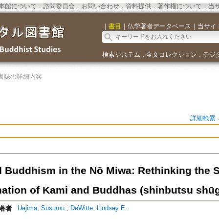
本館について
．
諮問委員会
．
お問い合わせ
．
資料提供
．
著作権について
．
当
｜
書目
｜
仏学著者データベース
｜
当サイ
検索システム
全文コレクション
デジ
．
．
書誌の詳細内容
詳細検索
 Buddhism in the Nō Miwa: Rethinking the S
tion of Kami and Buddhas (shinbutsu shū
Uejima, Susumu
;
DeWitte, Lindsey E.
著者