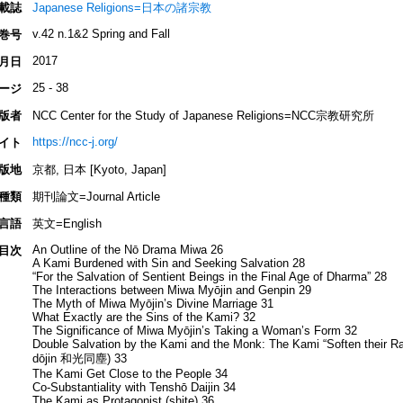
載誌
Japanese Religions=日本の諸宗教
v.42 n.1&2 Spring and Fall
巻号
2017
月日
25 - 38
ージ
版者
NCC Center for the Study of Japanese Religions=NCC宗教研究所
https://ncc-j.org/
イト
版地
京都, 日本 [Kyoto, Japan]
種類
期刊論文=Journal Article
言語
英文=English
An Outline of the Nō Drama Miwa 26
目次
A Kami Burdened with Sin and Seeking Salvation 28
“For the Salvation of Sentient Beings in the Final Age of Dharma” 28
The Interactions between Miwa Myōjin and Genpin 29
The Myth of Miwa Myōjin’s Divine Marriage 31
What Exactly are the Sins of the Kami? 32
The Significance of Miwa Myōjin’s Taking a Woman’s Form 32
Double Salvation by the Kami and the Monk: The Kami “Soften their 
dōjin 和光同塵) 33
The Kami Get Close to the People 34
Co-Substantiality with Tenshō Daijin 34
The Kami as Protagonist (shite) 36