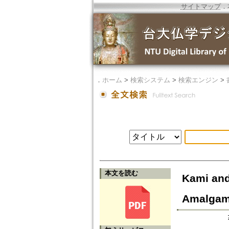
サイトマップ
．
．
ホーム
>
検索システム
>
検索エンジン
>
本文を読む
Kami and
Amalgama