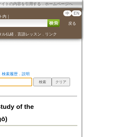
サイトの内容を引用する
．
ホームページへ
中
EN
ト内
｜
戻る
タル仏経
言語レッスン
リンク
．
．
．
検索履歴
．
説明
tudy of the
gō)