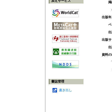
加えサービス
掲
出版年
ペ
出
出版サ
出
資料の
書誌管理
書き出し