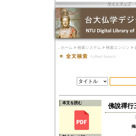
サイトマップ
．
．
ホーム
>
検索システム
>
検索エンジン
>
本文を読む
佛說禪行
掲