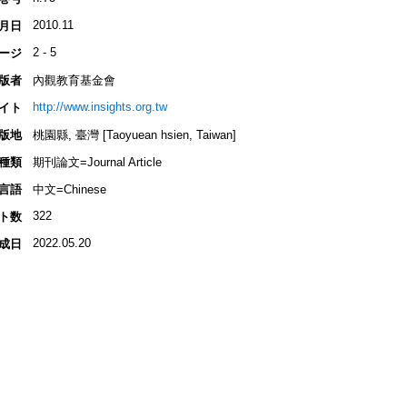
2010.11
月日
2 - 5
ージ
版者
內觀教育基金會
http://www.insights.org.tw
イト
版地
桃園縣, 臺灣 [Taoyuean hsien, Taiwan]
種類
期刊論文=Journal Article
言語
中文=Chinese
322
ト数
2022.05.20
成日