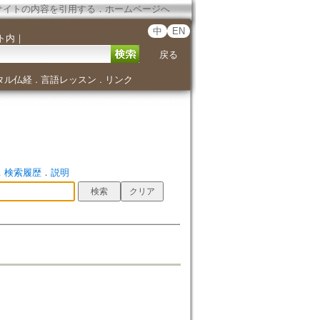
サイトの内容を引用する
．
ホームページへ
中
EN
ト内
｜
戻る
タル仏経
言語レッスン
リンク
．
．
．
検索履歴
．
説明