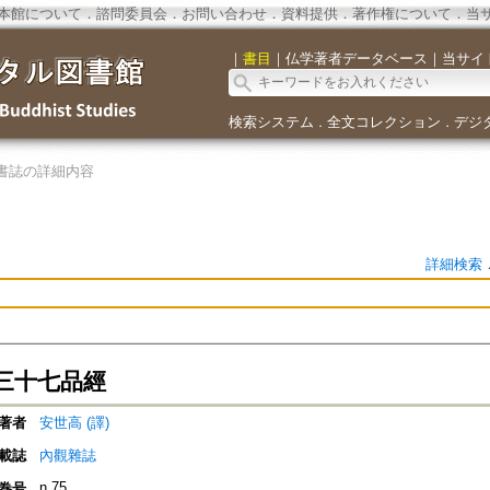
本館について
．
諮問委員会
．
お問い合わせ
．
資料提供
．
著作権について
．
当
｜
書目
｜
仏学著者データベース
｜
当サイ
検索システム
全文コレクション
デジ
．
．
書誌の詳細内容
詳細検索
三十七品經
著者
安世高 (譯)
載誌
內觀雜誌
n.75
巻号