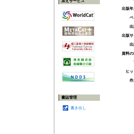
加えサービス
出版年
ペ
出
出版サ
出
資料の
ヒッ
作
書誌管理
書き出し