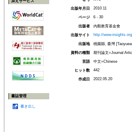
加えサービス
2010.11
出版年月日
6 - 30
ページ
出版者
內觀教育基金會
http://www.insights.org
出版サイト
出版地
桃園縣, 臺灣 [Taoyuean 
資料の種類
期刊論文=Journal Artic
言語
中文=Chinese
442
ヒット数
2022.05.20
作成日
書誌管理
書き出し