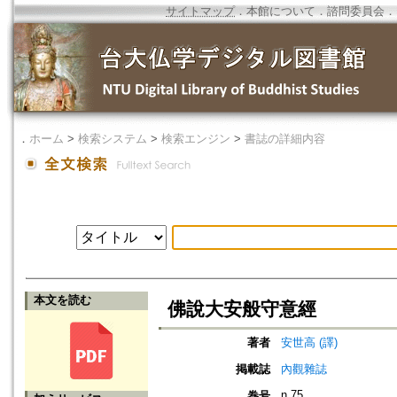
サイトマップ
．
本館について
．
諮問委員会
．
．
ホーム
>
検索システム
>
検索エンジン
>
書誌の詳細内容
本文を読む
佛說大安般守意經
著者
安世高 (譯)
掲載誌
內觀雜誌
n.75
巻号