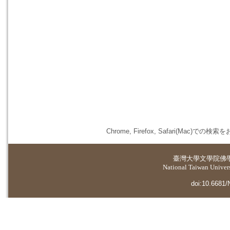
Chrome, Firefox, Safari(
臺灣大學
文學院佛
National Taiwan Universi
doi:10.6681