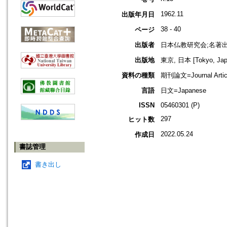
1962.11
出版年月日
38 - 40
ページ
出版者
日本仏教研究会;名著
出版地
東京, 日本 [Tokyo, Jap
資料の種類
期刊論文=Journal Artic
言語
日文=Japanese
ISSN
05460301 (P)
297
ヒット数
2022.05.24
作成日
書誌管理
書き出し