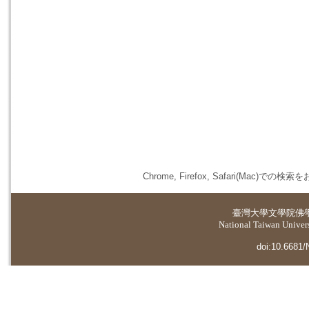
Chrome, Firefox, Safari(
臺灣大學
文學院佛
National Taiwan Universi
doi:10.6681