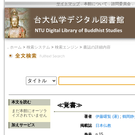
サイトマップ
．
本館について
．
諮問委員会
．
．
ホーム
>
検索システム
>
検索エンジン
>
書誌の詳細内容
本文を読む
≪覚書≫
まだ本館にオーソラ
イズされていません
著者
伊藤曙覧 (著)
;
鶴岡静夫
加えサービス
掲載誌
日本仏教
n.15
巻号