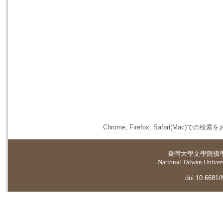
Chrome, Firefox, Safari(
臺灣大學
文學院佛
National Taiwan Universi
doi:10.6681