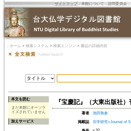
サイトマップ
．
本館について
．
諮問委員会
．
．
ホーム
>
検索システム
>
検索エンジン
>
書誌の詳細内容
本文を読む
『宝慶記』（大東出版社）
まだ本館にオーソラ
イズされていません
著者
池田魯参
加えサービス
掲載誌
宗学研究=Journal of Sot
v.32
巻号