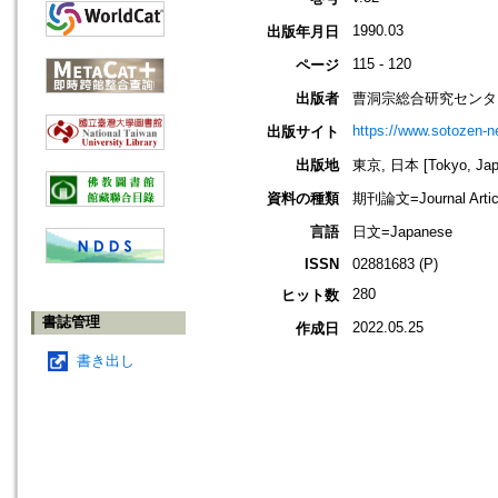
1990.03
出版年月日
115 - 120
ページ
出版者
曹洞宗総合研究センタ
https://www.sotozen-ne
出版サイト
出版地
東京, 日本 [Tokyo, Jap
資料の種類
期刊論文=Journal Artic
言語
日文=Japanese
ISSN
02881683 (P)
280
ヒット数
書誌管理
2022.05.25
作成日
書き出し