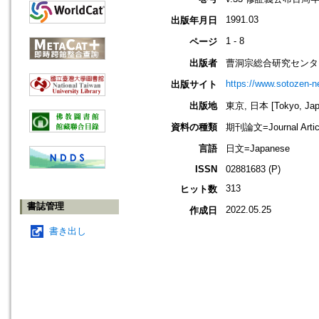
1991.03
出版年月日
1 - 8
ページ
出版者
曹洞宗総合研究センタ
https://www.sotozen-ne
出版サイト
出版地
東京, 日本 [Tokyo, Jap
資料の種類
期刊論文=Journal Artic
言語
日文=Japanese
ISSN
02881683 (P)
313
ヒット数
書誌管理
2022.05.25
作成日
書き出し