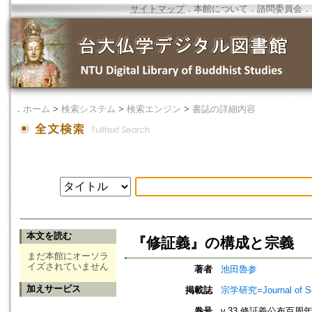
サイトマップ
．
本館について
．
諮問委員会
．
．
ホーム
>
検索システム
>
検索エンジン
>
書誌の詳細内容
本文を読む
『修証義』の構成と宗義
まだ本館にオーソラ
イズされていません
著者
池田魯参
加えサービス
掲載誌
宗学研究=Journal of Sot
巻号
v.33 修証義公布百周