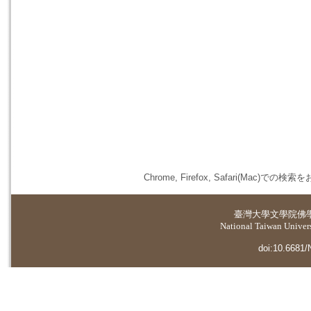
Chrome, Firefox, Safari(
臺灣大學
文學院佛
National Taiwan Universi
doi:10.6681